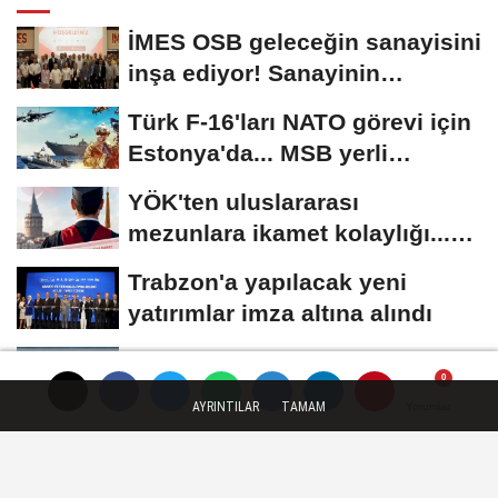
İMES OSB geleceğin sanayisini
inşa ediyor! Sanayinin
geleceği İMES...
Türk F-16'ları NATO görevi için
Estonya'da... MSB yerli
savunma sistemleriyle...
YÖK'ten uluslararası
mezunlara ikamet kolaylığı...
Süre 2 yıla...
Trabzon'a yapılacak yeni
yatırımlar imza altına alındı
Konak Belediyesi'nden suda
arama ve kurtarma eğitimi
AYRINTILAR
TAMAM
Yorumlar
Yorumlar
Yorumlar