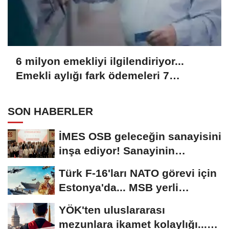
6 milyon emekliyi ilgilendiriyor...
Emekli aylığı fark ödemeleri 7
Ağustos'ta hesaplarda
SON HABERLER
İMES OSB geleceğin sanayisini
inşa ediyor! Sanayinin
geleceği İMES...
Türk F-16'ları NATO görevi için
Estonya'da... MSB yerli
savunma sistemleriyle...
YÖK'ten uluslararası
mezunlara ikamet kolaylığı...