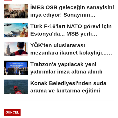
İMES OSB geleceğin sanayisini
inşa ediyor! Sanayinin
geleceği İMES...
Türk F-16'ları NATO görevi için
Estonya'da... MSB yerli
savunma sistemleriyle...
YÖK'ten uluslararası
mezunlara ikamet kolaylığı...
Süre 2 yıla...
Trabzon'a yapılacak yeni
yatırımlar imza altına alındı
Konak Belediyesi'nden suda
arama ve kurtarma eğitimi
GÜNCEL