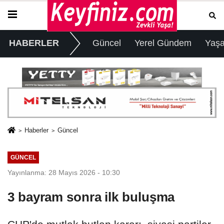
HABERLER
Güncel
Yerel Gündem
Yaş
Haberler
Güncel
GÜNCEL
Yayınlanma: 28 Mayıs 2026 - 10:30
3 bayram sonra ilk buluşma