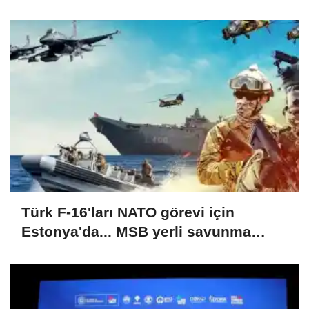
OSB'de konuşuldu
Türk F-16'ları NATO görevi için
Estonya'da... MSB yerli savunma
sistemleriyle güçleniyor