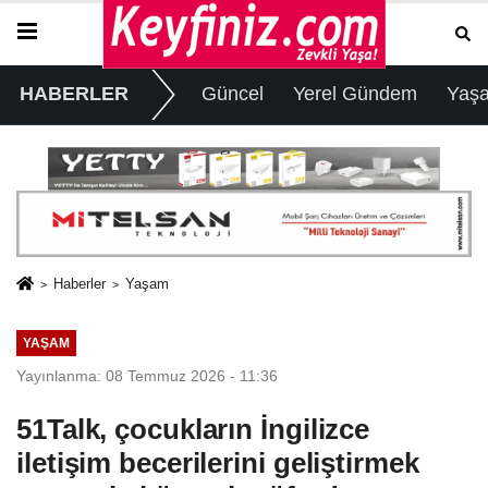
HABERLER
Güncel
Yerel Gündem
Yaş
Haberler
Yaşam
YAŞAM
Yayınlanma: 08 Temmuz 2026 - 11:36
51Talk, çocukların İngilizce
iletişim becerilerini geliştirmek