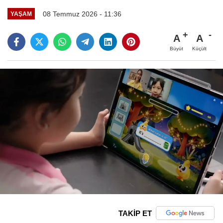
08 Temmuz 2026 - 11:36
YAŞAM
A
A
Büyüt
Küçült
TAKİP ET