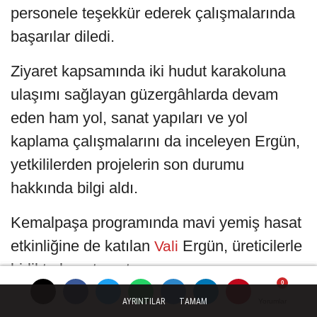
personele teşekkür ederek çalışmalarında
başarılar diledi.
Ziyaret kapsamında iki hudut karakoluna
ulaşımı sağlayan güzergâhlarda devam
eden ham yol, sanat yapıları ve yol
kaplama çalışmalarını da inceleyen Ergün,
yetkililerden projelerin son durumu
hakkında bilgi aldı.
Kemalpaşa programında mavi yemiş hasat
etkinliğine de katılan
Ergün, üreticilerle
Vali
birlikte hasat yaptı.
Artvin'in doğal yapısının mavi yemiş
AYRINTILAR
TAMAM
Yorumlar
Yorumlar
Yorumlar