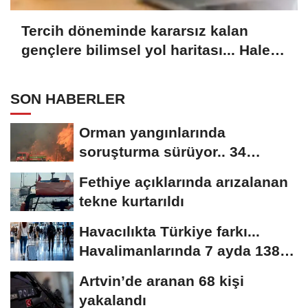
Tercih döneminde kararsız kalan
gençlere bilimsel yol haritası... Halen
kararsızsanız bu testi çözün!
SON HABERLER
Orman yangınlarında
soruşturma sürüyor.. 34
şüpheliden 9'u tutuklandı
Fethiye açıklarında arızalanan
tekne kurtarıldı
Havacılıkta Türkiye farkı...
Havalimanlarında 7 ayda 138,7
milyon...
Artvin’de aranan 68 kişi
yakalandı