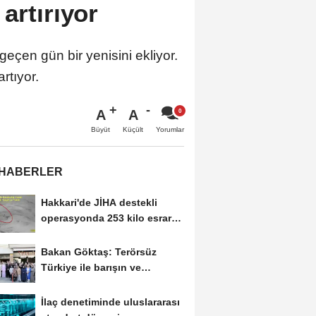
artırıyor
eçen gün bir yenisini ekliyor.
rtıyor.
A
A
Büyüt
Küçült
Yorumlar
 HABERLER
Hakkari'de JİHA destekli
operasyonda 253 kilo esrar
ele geçirildi
Bakan Göktaş: Terörsüz
Türkiye ile barışın ve
istikrarın güçlendiği...
İlaç denetiminde uluslararası