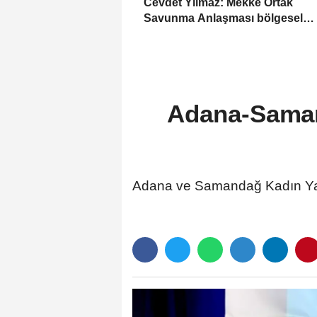
Cevdet Yılmaz: Mekke Ortak
Savunma Anlaşması bölgesel
güvenliğe katkı sağlayacak
Adana-Saman
Adana ve Samandağ Kadın Yaşam 