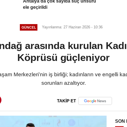
Antalya’da çok sayıda suç unsuru
ele geçirildi
Yayınlanma: 27 Haziran 2026 - 10:36
GÜNCEL
dağ arasında kurulan Kad
Köprüsü güçleniyor
Merkezleri’nin iş birliği; kadınların ve engelli kadın
sorunları azaltıyor.
TAKİP ET
SON