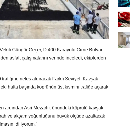
ekili Güngör Geçer, D 400 Karayolu Girne Bulvarı
n asfalt çalışmalarını yerinde inceledi, ekiplerden
trafiğine nefes aldıracak Farklı Seviyeli Kavşak
ki hafta başında köprünün üst kısmını trafiğe açarak
men ardından Asri Mezarlık önündeki köprülü kavşak
sabah ve akşam yoğunluğunu büyük ölçüde azaltacak
lmasını diliyorum.”