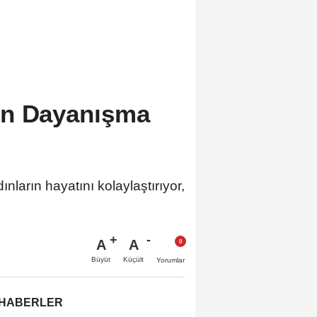
ın Dayanışma
ların hayatını kolaylaştırıyor,
A
A
Büyüt
Küçült
Yorumlar
 HABERLER