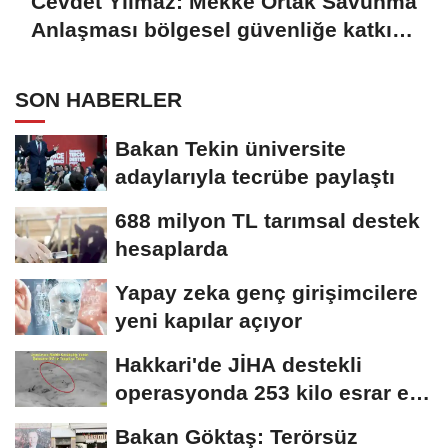
Cevdet Yılmaz: Mekke Ortak Savunma
Anlaşması bölgesel güvenliğe katkı
sağlayacak
SON HABERLER
Bakan Tekin üniversite
adaylarıyla tecrübe paylaştı
688 milyon TL tarımsal destek
hesaplarda
Yapay zeka genç girişimcilere
yeni kapılar açıyor
Hakkari'de JİHA destekli
operasyonda 253 kilo esrar ele
geçirildi
Bakan Göktaş: Terörsüz