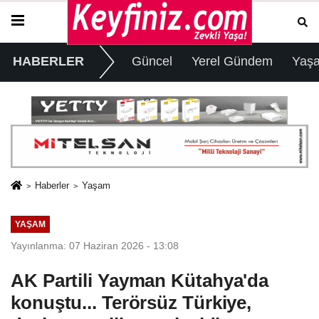
HABERLER
Güncel
Yerel Gündem
Yaş
Haberler
Yaşam
YAŞAM
Yayınlanma: 07 Haziran 2026 - 13:08
AK Partili Yayman Kütahya'da
konuştu... Terörsüz Türkiye,