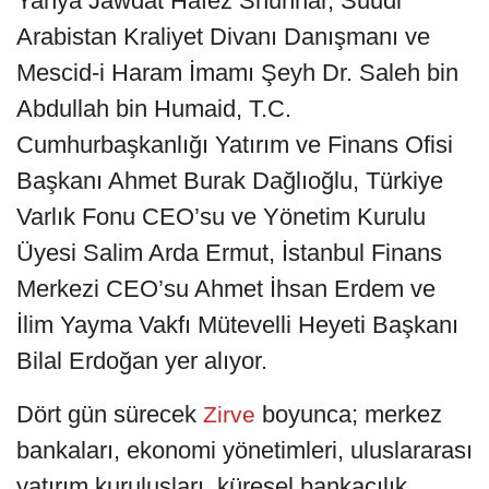
Yahya Jawdat Hafez Shunnar, Suudi
Arabistan Kraliyet Divanı Danışmanı ve
Mescid-i Haram İmamı Şeyh Dr. Saleh bin
Abdullah bin Humaid, T.C.
Cumhurbaşkanlığı Yatırım ve Finans Ofisi
Başkanı Ahmet Burak Dağlıoğlu, Türkiye
Varlık Fonu CEO’su ve Yönetim Kurulu
Üyesi Salim Arda Ermut, İstanbul Finans
Merkezi CEO’su Ahmet İhsan Erdem ve
İlim Yayma Vakfı Mütevelli Heyeti Başkanı
Bilal Erdoğan yer alıyor.
Dört gün sürecek
boyunca; merkez
Zirve
bankaları, ekonomi yönetimleri, uluslararası
yatırım kuruluşları, küresel bankacılık