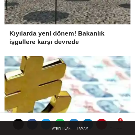
Kıyılarda yeni dönem! Bakanlık
işgallere karşı devrede
AYRINTILAR
TAMAM
Yorumlar
Yorumlar