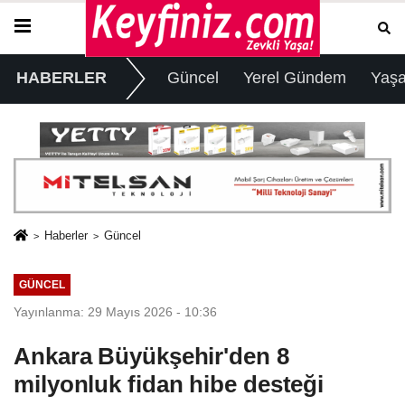
HABERLER
Güncel
Yerel Gündem
Yaş
Haberler
Güncel
GÜNCEL
Yayınlanma: 29 Mayıs 2026 - 10:36
Ankara Büyükşehir'den 8
milyonluk fidan hibe desteği