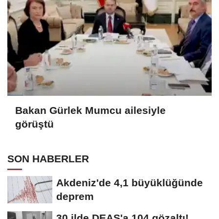
Bakan Gürlek Mumcu ailesiyle
görüştü
SON HABERLER
Akdeniz'de 4,1 büyüklüğünde
deprem
30 ilde DEAŞ'a 104 gözaltı!