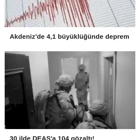
Akdeniz'de 4,1 büyüklüğünde deprem
30 ilde DEAŞ'a 104 gözaltı!