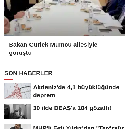
Bakan Gürlek Mumcu ailesiyle
görüştü
SON HABERLER
Akdeniz'de 4,1 büyüklüğünde
deprem
30 ilde DEAŞ'a 104 gözaltı!
MHP'li Feti Yıldız'dan "Terörsüz