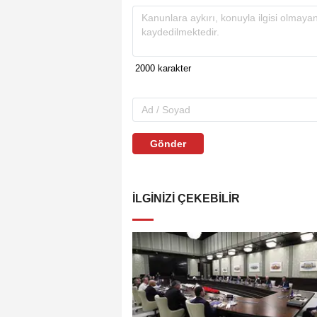
Gönder
İLGINIZI ÇEKEBILIR