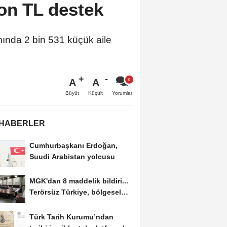
yon TL destek
mında 2 bin 531 küçük aile
A
A
Büyüt
Küçült
Yorumlar
 HABERLER
Cumhurbaşkanı Erdoğan,
Suudi Arabistan yolcusu
MGK'dan 8 maddelik bildiri...
Terörsüz Türkiye, bölgesel
güvenlik...
Türk Tarih Kurumu’ndan