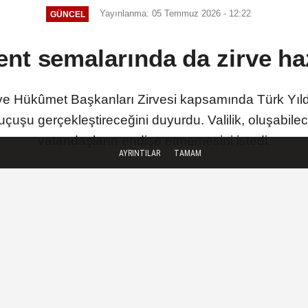
Yayınlanma: 05 Temmuz 2026 - 12:22
GÜNCEL
nt semalarında da zirve haz
 ve Hükûmet Başkanları Zirvesi kapsamında Türk Yıld
çuşu gerçekleştireceğini duyurdu. Valilik, oluşabile
vatandaşların endişe etmemesini istedi.
AYRINTILAR
TAMAM
TAKİP ET
SON