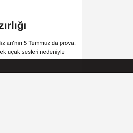
ırlığı
ızları'nın 5 Temmuz'da prova,
cek uçak sesleri nedeniyle
A
A
Büyüt
Küçült
Yorumlar
 HABERLER
Cumhurbaşkanı Erdoğan,
Suudi Arabistan yolcusu