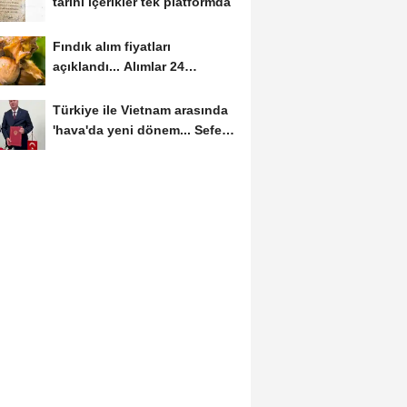
tarihi içerikler tek platformda
Fındık alım fiyatları
açıklandı... Alımlar 24
Ağustos'ta başlıyor
Türkiye ile Vietnam arasında
'hava'da yeni dönem... Sefer
kapasitesi...