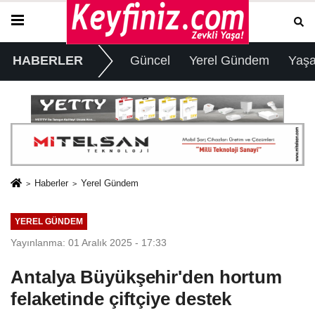
HABERLER
Güncel
Yerel Gündem
Yaş
Haberler
Yerel Gündem
YEREL GÜNDEM
Yayınlanma: 01 Aralık 2025 - 17:33
Antalya Büyükşehir'den hortum
felaketinde çiftçiye destek