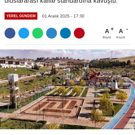
uluslararası kalite standardına kavuştu.
01 Aralık 2025 - 17:30
YEREL GÜNDEM
A
A
Büyüt
Küçült