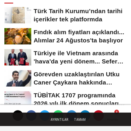
Türk Tarih Kurumu’ndan tarihi
içerikler tek platformda
Fındık alım fiyatları açıklandı...
Alımlar 24 Ağustos'ta başlıyor
Türkiye ile Vietnam arasında
'hava'da yeni dönem... Sefer
kapasitesi...
Görevden uzaklaştırılan Utku
Caner Çaykara hakkında
tahliye kararı
TÜBİTAK 1707 programında
2026 yılı ilk dönem sonuçları
açıklandı
YAŞAM
AYRINTILAR
TAMAM
Yorumlar
Yorumlar
Yorumlar
Yayınlanma: 01 Aralık 2025 - 17:27