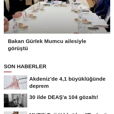
Bakan Gürlek Mumcu ailesiyle
görüştü
SON HABERLER
Akdeniz'de 4,1 büyüklüğünde
deprem
30 ilde DEAŞ'a 104 gözaltı!