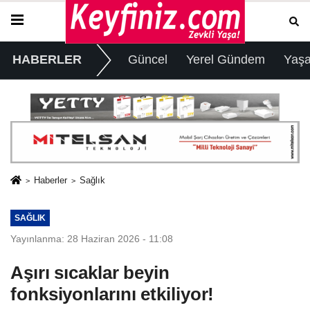
HABERLER
Güncel
Yerel Gündem
Yaş
Haberler
Sağlık
SAĞLIK
Yayınlanma: 28 Haziran 2026 - 11:08
Aşırı sıcaklar beyin
fonksiyonlarını etkiliyor!