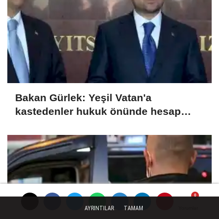
Bakan Gürlek: Yeşil Vatan'a
kastedenler hukuk önünde hesap
verecek
AYRINTILAR
TAMAM
Yorumlar
Yorumlar