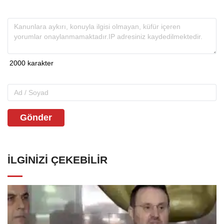
Gönder
İLGINIZI ÇEKEBILIR