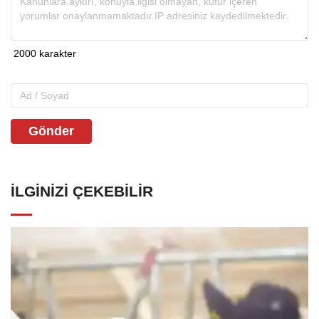
Gönder
İLGINIZI ÇEKEBILIR