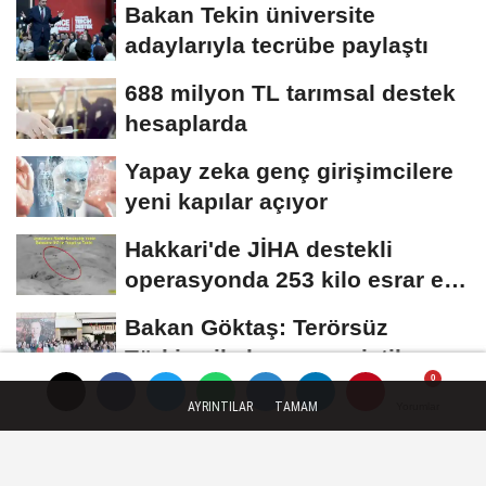
Bakan Tekin üniversite
adaylarıyla tecrübe paylaştı
688 milyon TL tarımsal destek
hesaplarda
Yapay zeka genç girişimcilere
yeni kapılar açıyor
Hakkari'de JİHA destekli
operasyonda 253 kilo esrar ele
geçirildi
Bakan Göktaş: Terörsüz
Türkiye ile barışın ve istikrarın
güçlendiği...
AYRINTILAR
TAMAM
Yorumlar
Yorumlar
Künye
İletişim
Çerez Politikası
Gizlilik İlkeleri