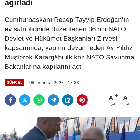
ağırladı
Cumhurbaşkanı Recep Tayyip Erdoğan’ın
ev sahipliğinde düzenlenen 36’ncı NATO
Devlet ve Hükûmet Başkanları Zirvesi
kapsamında, yapımı devam eden Ay Yıldız
Müşterek Karargâhı ilk kez NATO Savunma
Bakanlarına kapılarını açtı.
08 Temmuz 2026 - 13:36
GÜNCEL
A
A
Büyüt
Küçült