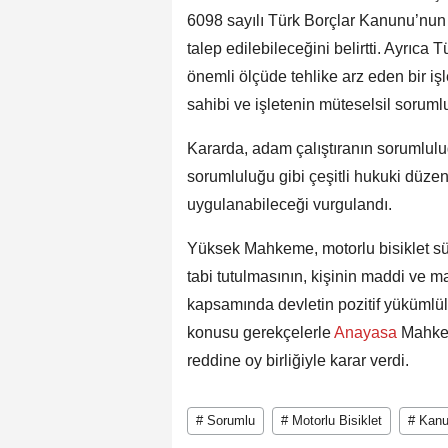
6098 sayılı Türk Borçlar Kanunu’nun 
talep edilebileceğini belirtti. Ayrı
önemli ölçüde tehlike arz eden bir iş
sahibi ve işletenin müteselsil sorum
Kararda, adam çalıştıranın sorumlul
sorumluluğu gibi çeşitli hukuki düzen
uygulanabileceği vurgulandı.
Yüksek Mahkeme, motorlu bisiklet s
tabi tutulmasının, kişinin maddi ve m
kapsamında devletin pozitif yükümlül
konusu gerekçelerle
Anayasa
Mahkem
reddine oy birliğiyle karar verdi.
# Sorumlu
# Motorlu Bisiklet
# Kan