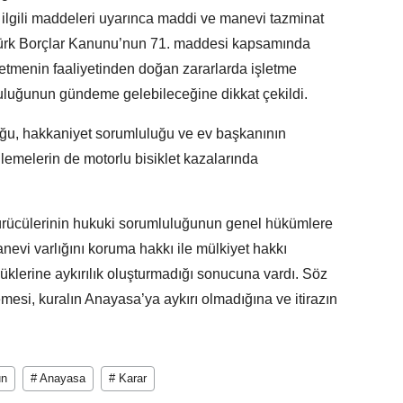
ilgili maddeleri uyarınca maddi ve manevi tazminat
ca Türk Borçlar Kanunu’nun 71. maddesi kapsamında
letmenin faaliyetinden doğan zararlarda işletme
luluğunun gündeme gelebileceğine dikkat çekildi.
uğu, hakkaniyet sorumluluğu ve ev başkanının
lemelerin de motorlu bisiklet kazalarında
ürücülerinin hukuki sorumluluğunun genel hükümlere
anevi varlığını koruma hakkı ile mülkiyet hakkı
üklerine aykırılık oluşturmadığı sonucuna vardı. Söz
esi, kuralın Anayasa’ya aykırı olmadığına ve itirazın
un
# Anayasa
# Karar