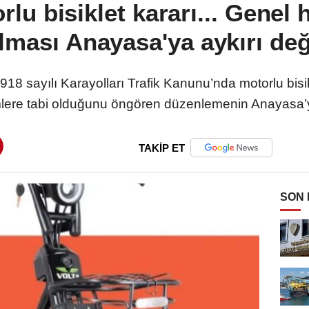
lu bisiklet kararı... Genel 
lması Anayasa'ya aykırı değ
 sayılı Karayolları Trafik Kanunu’nda motorlu bisik
ere tabi olduğunu öngören düzenlemenin Anayasa’ya
TAKİP ET
SON