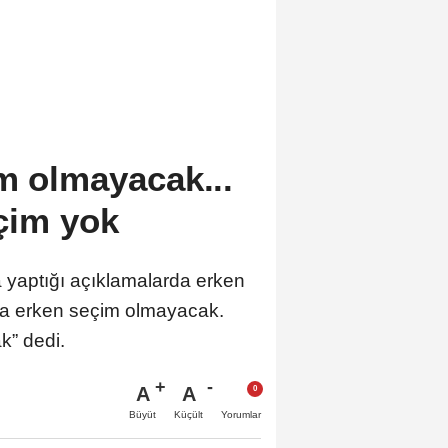
m olmayacak...
çim yok
yaptığı açıklamalarda erken
da erken seçim olmayacak.
k” dedi.
A
A
Büyüt
Küçült
Yorumlar