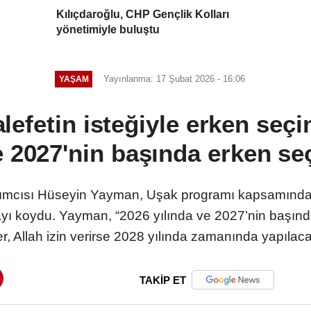
Kılıçdaroğlu, CHP Gençlik Kolları
yönetimiyle buluştu
Yayınlanma: 17 Şubat 2026 - 16:06
YAŞAM
efetin isteğiyle erken seçi
e 2027'nin başında erken se
ımcısı Hüseyin Yayman, Uşak programı kapsamında 
ayı koydu. Yayman, “2026 yılında ve 2027’nin başın
r, Allah izin verirse 2028 yılında zamanında yapılaca
TAKİP ET