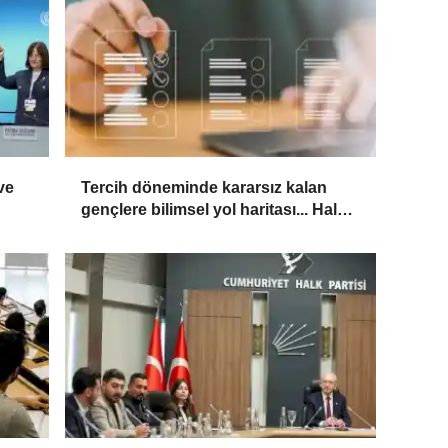
ve
Tercih döneminde kararsız kalan
gençlere bilimsel yol haritası... Halen
kararsızsanız bu testi çözün!