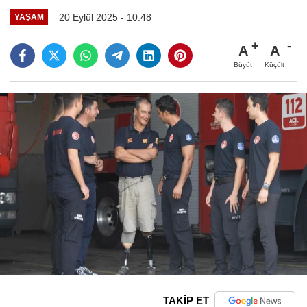
20 Eylül 2025 - 10:48
YAŞAM
A
A
Büyüt
Küçült
TAKİP ET