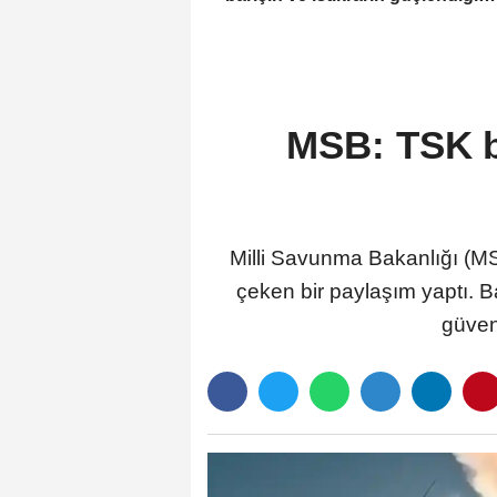
gelecek hedefliyoruz
MSB: TSK bö
Milli Savunma Bakanlığı (MSB
çeken bir paylaşım yaptı. Ba
güven