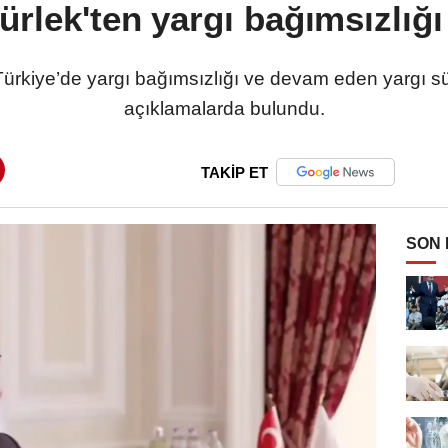
rlek'ten yargı bağımsızlığ
ürkiye’de yargı bağımsızlığı ve devam eden yargı sür
açıklamalarda bulundu.
TAKİP ET
SON