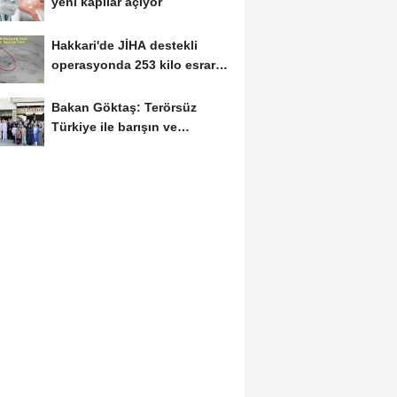
yeni kapılar açıyor
Hakkari'de JİHA destekli
operasyonda 253 kilo esrar
ele geçirildi
Bakan Göktaş: Terörsüz
Türkiye ile barışın ve
istikrarın güçlendiği...