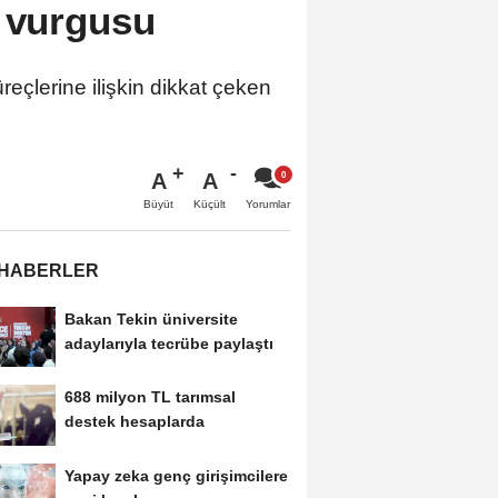
ı vurgusu
eçlerine ilişkin dikkat çeken
A
A
Büyüt
Küçült
Yorumlar
 HABERLER
Bakan Tekin üniversite
adaylarıyla tecrübe paylaştı
688 milyon TL tarımsal
destek hesaplarda
Yapay zeka genç girişimcilere