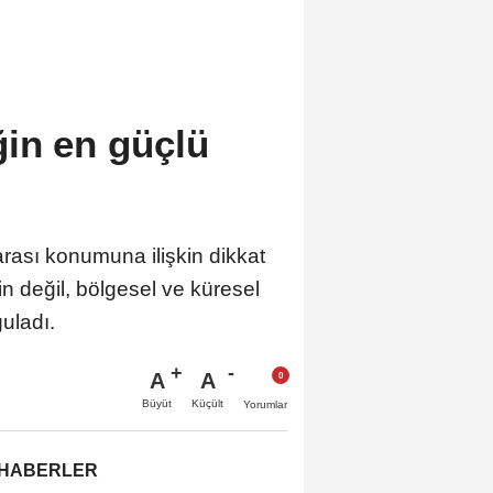
ğin en güçlü
arası konumuna ilişkin dikkat
in değil, bölgesel ve küresel
uladı.
A
A
Büyüt
Küçült
Yorumlar
 HABERLER