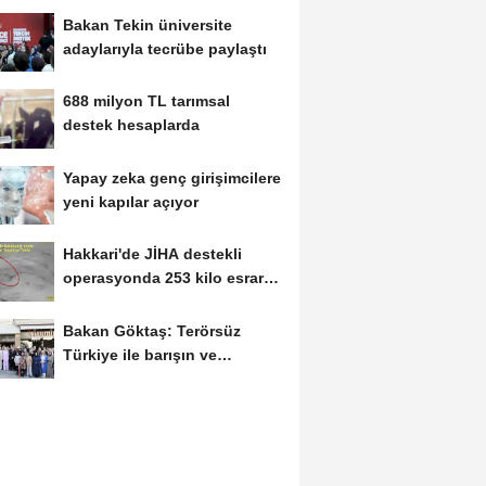
Bakan Tekin üniversite
adaylarıyla tecrübe paylaştı
688 milyon TL tarımsal
destek hesaplarda
Yapay zeka genç girişimcilere
yeni kapılar açıyor
Hakkari'de JİHA destekli
operasyonda 253 kilo esrar
ele geçirildi
Bakan Göktaş: Terörsüz
Türkiye ile barışın ve
istikrarın güçlendiği...