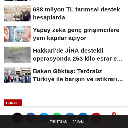
688 milyon TL tarımsal destek
hesaplarda
Yapay zeka genç girişimcilere
yeni kapılar açıyor
Hakkari'de JİHA destekli
operasyonda 253 kilo esrar ele
geçirildi
Bakan Göktaş: Terörsüz
Türkiye ile barışın ve istikrarın
güçlendiği...
GÜNCEL
Yayınlanma: 09 Temmuz 2026 - 13:06
AYRINTILAR
TAMAM
Yorumlar
Yorumlar
Yorumlar
Yorumlar
İstanbul sağanak teyakkuzunda