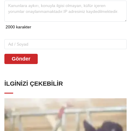
Gönder
İLGINIZI ÇEKEBILIR