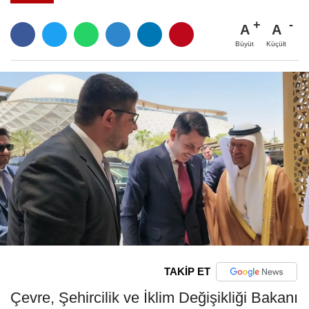
A
A
Büyüt
Küçült
TAKİP ET
Çevre, Şehircilik ve İklim Değişikliği Bakanı