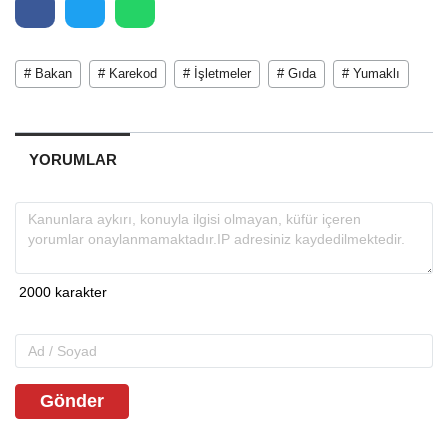
# Bakan
# Karekod
# İşletmeler
# Gıda
# Yumaklı
YORUMLAR
Gönder