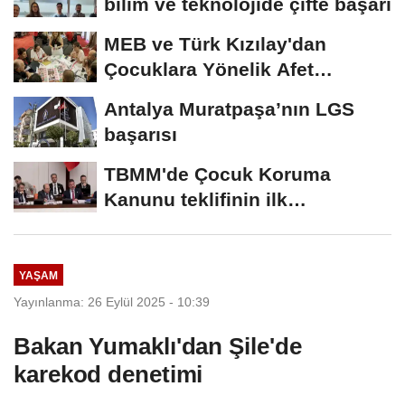
bilim ve teknolojide çifte başarı
MEB ve Türk Kızılay'dan
Çocuklara Yönelik Afet
Farkındalık Çalıştayı
Antalya Muratpaşa’nın LGS
başarısı
TBMM'de Çocuk Koruma
Kanunu teklifinin ilk
görüşmeleri tamamlandı
YAŞAM
Yayınlanma: 26 Eylül 2025 - 10:39
Bakan Yumaklı'dan Şile'de
karekod denetimi