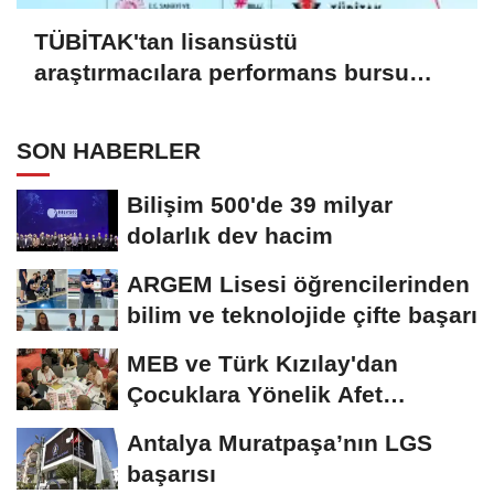
TÜBİTAK'tan lisansüstü
araştırmacılara performans bursu
çağrısı
SON HABERLER
Bilişim 500'de 39 milyar
dolarlık dev hacim
ARGEM Lisesi öğrencilerinden
bilim ve teknolojide çifte başarı
MEB ve Türk Kızılay'dan
Çocuklara Yönelik Afet
Farkındalık Çalıştayı
Antalya Muratpaşa’nın LGS
başarısı