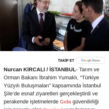
TAKİP ET
Nurcan KIRCALI / İSTANBUL
- Tarım ve
Orman Bakanı İbrahim Yumaklı, “Türkiye
Yüzyılı Buluşmaları” kapsamında İstanbul
Şile’de esnaf ziyaretleri gerçekleştirdi ve
perakende işletmelerde
güvenilirliği
Gıda