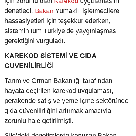
için zorunlu olan
uygulamasını
Karekod
denetledi.
Yumaklı, işletmecilere
Bakan
hassasiyetleri için teşekkür ederken,
sistemin tüm Türkiye’de yaygınlaşması
gerektiğini vurguladı.
KAREKOD SİSTEMİ VE GIDA
GÜVENİLİRLİĞİ
Tarım ve Orman Bakanlığı tarafından
hayata geçirilen karekod uygulaması,
perakende satış ve yeme-içme sektöründe
gıda güvenilirliğini artırmak amacıyla
zorunlu hale getirilmişti.
Şile’deki denetimlerde konuşan Bakan