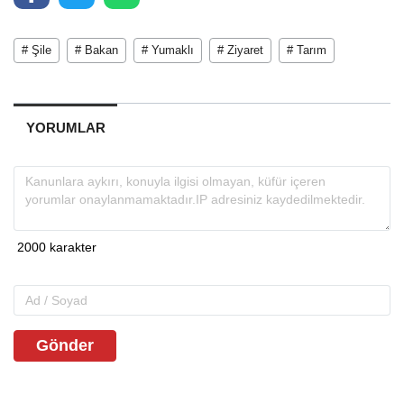
# Şile
# Bakan
# Yumaklı
# Ziyaret
# Tarım
YORUMLAR
Gönder