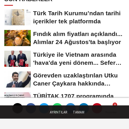
Türk Tarih Kurumu’ndan tarihi
içerikler tek platformda
Fındık alım fiyatları açıklandı...
Alımlar 24 Ağustos'ta başlıyor
Türkiye ile Vietnam arasında
'hava'da yeni dönem... Sefer
kapasitesi...
Görevden uzaklaştırılan Utku
Caner Çaykara hakkında
tahliye kararı
TÜBİTAK 1707 programında
2026 yılı ilk dönem sonuçları
açıklandı
AYRINTILAR
TAMAM
Yorumlar
Yorumlar
Yorumlar