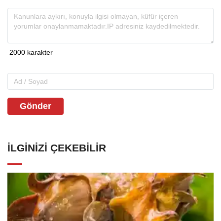
Gönder
İLGINIZI ÇEKEBILIR