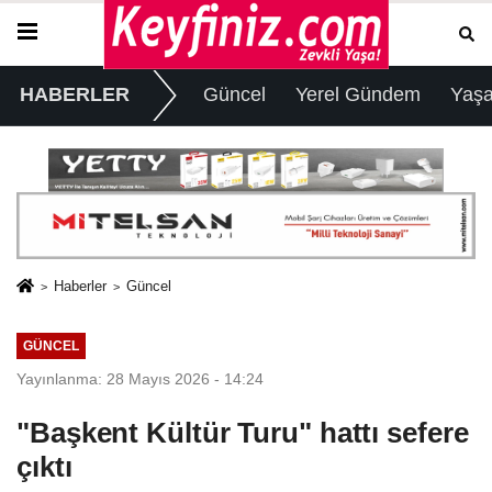
HABERLER
Güncel
Yerel Gündem
Yaş
Haberler
Güncel
GÜNCEL
Yayınlanma: 28 Mayıs 2026 - 14:24
"Başkent Kültür Turu" hattı sefere
çıktı