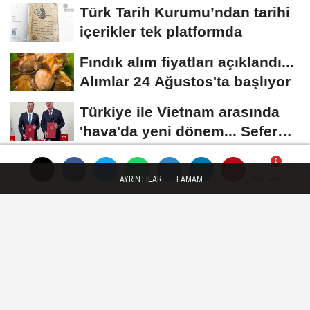
güvenlik...
Türk Tarih Kurumu’ndan tarihi
içerikler tek platformda
Fındık alım fiyatları açıklandı...
Alımlar 24 Ağustos'ta başlıyor
Türkiye ile Vietnam arasında
'hava'da yeni dönem... Sefer
kapasitesi...
GÜNCEL
AYRINTILAR
TAMAM
Yorumlar
Yorumlar
Yorumlar
Yayınlanma: 29 Mayıs 2026 - 13:06
Başkan Çavuşoğlu'ndan
mesaideki personel ve hastalara
ziyaret
Denizli Büyükşehir Belediye Başkanı Bülent