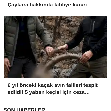
Çaykara hakkında tahliye kararı
6 yıl önceki kaçak avın failleri tespit
edildi! 5 yaban keçisi için ceza
uygulandı
SON HABERLER