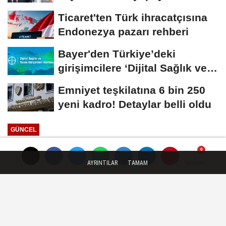
dönemi
Ticaret'ten Türk ihracatçısına
Endonezya pazarı rehberi
Bayer'den Türkiye’deki
girişimcilere ‘Dijital Sağlık ve
Tarım...
Emniyet teşkilatına 6 bin 250
yeni kadro! Detaylar belli oldu
GÜNCEL
Yayınlanma: 28 Mayıs 2026 - 18:36
AYRINTILAR
TAMAM
Yorumlar
Yorumlar
Eskişehir kurban pazarında
hijyenik mesai
Eskişehir Büyükşehir Belediyesi Hayvan