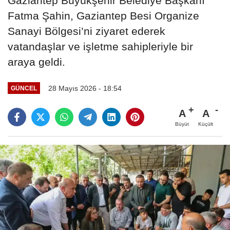
Gaziantep Büyükşehir Belediye Başkanı
Fatma Şahin, Gaziantep Besi Organize
Sanayi Bölgesi’ni ziyaret ederek
vatandaşlar ve işletme sahipleriyle bir
araya geldi.
28 Mayıs 2026 - 18:54
GÜNCEL
A
A
Büyüt
Küçült