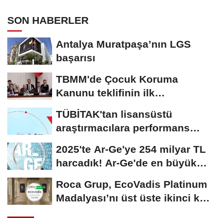
SON HABERLER
Antalya Muratpaşa’nın LGS
başarısı
TBMM'de Çocuk Koruma
Kanunu teklifinin ilk
görüşmeleri tamamlandı
TÜBİTAK'tan lisansüstü
araştırmacılara performans
bursu çağrısı
2025'te Ar-Ge'ye 254 milyar TL
harcadık! Ar-Ge'de en büyük
pay üniversitelere
Roca Grup, EcoVadis Platinum
Madalyası’nı üst üste ikinci kez
kazandı