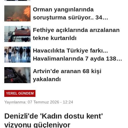
Orman yangınlarında
soruşturma sürüyor.. 34
şüpheliden 9'u tutuklandı
Fethiye açıklarında arızalanan
tekne kurtarıldı
Havacılıkta Türkiye farkı...
Havalimanlarında 7 ayda 138,7
milyon...
Artvin’de aranan 68 kişi
yakalandı
YEREL GÜNDEM
Yayınlanma: 07 Temmuz 2026 - 12:24
Denizli'de 'Kadın dostu kent'
vizyonu güçleniyor