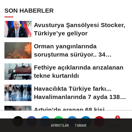
SON HABERLER
Avusturya Şansölyesi Stocker,
Türkiye’ye geliyor
Orman yangınlarında
soruşturma sürüyor.. 34
şüpheliden 9'u tutuklandı
Fethiye açıklarında arızalanan
tekne kurtarıldı
Havacılıkta Türkiye farkı...
Havalimanlarında 7 ayda 138,7
milyon...
Artvin’de aranan 68 kişi
yakalandı
AYRINTILAR
TAMAM
Yorumlar
Yorumlar