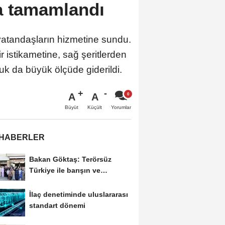
ma tamamlandı
vatandaşların hizmetine sundu.
 istikametine, sağ şeritlerden
uk da büyük ölçüde giderildi.
A
A
Büyüt
Küçült
Yorumlar
 HABERLER
Bakan Göktaş: Terörsüz
Türkiye ile barışın ve
istikrarın güçlendiği...
İlaç denetiminde uluslararası
standart dönemi