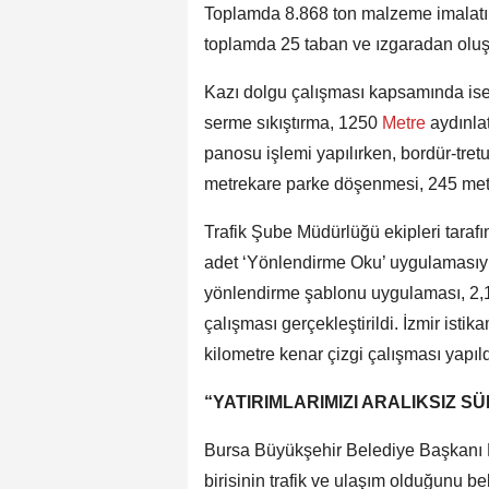
Toplamda 8.868 ton malzeme imalatı g
toplamda 25 taban ve ızgaradan oluşa
Kazı dolgu çalışması kapsamında ise 
serme sıkıştırma, 1250
Metre
aydınla
panosu işlemi yapılırken, bordür-tre
metrekare parke döşenmesi, 245 metr
Trafik Şube Müdürlüğü ekipleri taraf
adet ‘Yönlendirme Oku’ uygulamasıyla
yönlendirme şablonu uygulaması, 2,1 k
çalışması gerçekleştirildi. İzmir istik
kilometre kenar çizgi çalışması yapıld
“YATIRIMLARIMIZI ARALIKSIZ 
Bursa Büyükşehir Belediye Başkanı 
birisinin trafik ve ulaşım olduğunu be