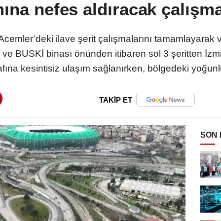
ına nefes aldıracak çalış
Acemler’deki ilave şerit çalışmalarını tamamlayarak 
 ve BUSKİ binası önünden itibaren sol 3 şeritten İzmir
fına kesintisiz ulaşım sağlanırken, bölgedeki yoğunl
TAKİP ET
SON