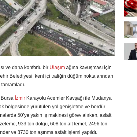
sı ve daha konforlu bir
Ulaşım
ağına kavuşması için
hir Belediyesi, kent içi trafiğin düğüm noktalarından
ı tamamladı.
n Bursa
İzmir
Karayolu Acemler Kavşağı ile Mudanya
k bölgesinde yürütülen yol genişletme ve bordür
malarda 50’ye yakın iş makinesi görev alırken, asfalt
ezeleme, 933 ton dolgu, 608 ton alt temel, 2496 ton
nder ve 3730 ton aşınma asfalt işlemi yapıldı.