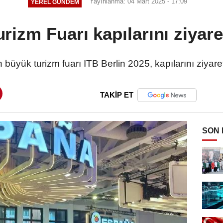
Yayınlanma: 04 Mart 2025 - 17:09
YEREL GÜNDEM
rizm Fuarı kapılarını ziyare
büyük turizm fuarı ITB Berlin 2025, kapılarını ziyaretç
TAKİP ET
SON