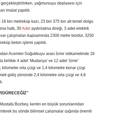
erçekleştirilirken, yağmursuyu deplasesi için
n imalat yapıldı.
16 bin metreküp kazı, 23 bin 375 ton alt temel dolgu
tma hattı, 30
Adet
aydınlatma direği, 3 adet elektrik
tuvar çalışmaları kapsamında 2300 metre bordür, 3250
eküp beton işlemi yapıldı.
ından Acemler-Soğukkuyu arası İzmir istikametinde 16
 birlikte 4 adet ‘Mudanya’ ve 12 adet ‘İzmir’
ilometre orta çizgi ve 1,4 kilometre kenar çizgi
ameti gidiş yönünde 2,4 kilometre orta çizgi ve 4,6
ı.
SÜRDÜRECEĞİZ”
Mustafa Bozbey, kentin en büyük sorunlarından
lirterek bu yönde bilimsel çalışmalar ışığında önemli