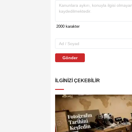
Gönder
İLGINIZI ÇEKEBILIR