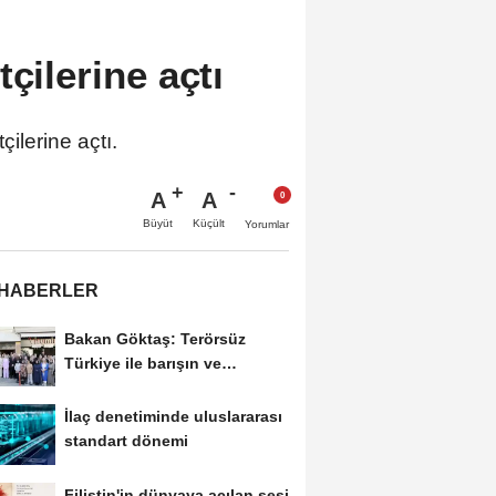
tçilerine açtı
ilerine açtı.
A
A
Büyüt
Küçült
Yorumlar
 HABERLER
Bakan Göktaş: Terörsüz
Türkiye ile barışın ve
istikrarın güçlendiği...
İlaç denetiminde uluslararası
standart dönemi
Filistin'in dünyaya açılan sesi