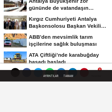
Antalya Büyükşehir zor
gününde de vatandaşın
yanında
Kırgız Cumhuriyeti Antalya
Başkonsolosu Başkan Vekili
Özdemir’i...
ABB'den mevsimlik tarım
işçilerine sağlık buluşması
ATA Çiftliği’nde karabuğday
hasadı başladı
YEREL GÜNDEM
AYRINTILAR
TAMAM
Yorumlar
Yorumlar
Yorumlar
Yayınlanma: 07 Temmuz 2026 - 12:07
Ordu Kumru Karacalı'da
kaldırımlar yenileniyor