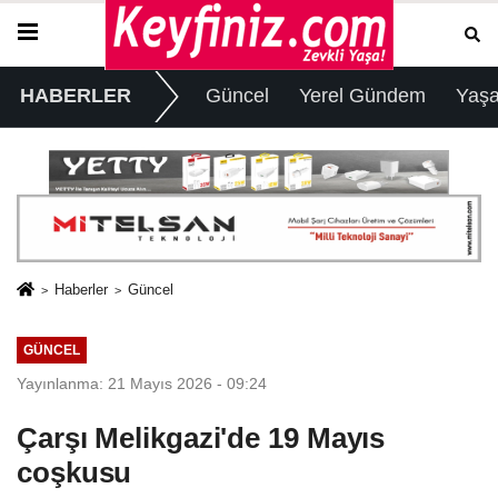
HABERLER
Güncel
Yerel Gündem
Yaş
Haberler
Güncel
GÜNCEL
Yayınlanma: 21 Mayıs 2026 - 09:24
Çarşı Melikgazi'de 19 Mayıs
coşkusu