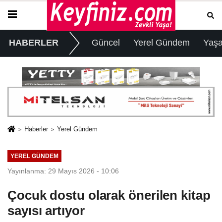
HABERLER
Güncel
Yerel Gündem
Yaş
Haberler
Yerel Gündem
YEREL GÜNDEM
Yayınlanma: 29 Mayıs 2026 - 10:06
Çocuk dostu olarak önerilen kitap
sayısı artıyor