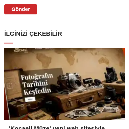
Gönder
İLGINIZI ÇEKEBILIR
'Kocaeli Müze' yeni web sitesiyle