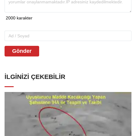
Gönder
İLGINIZI ÇEKEBILIR