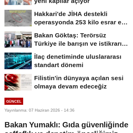
yeni kapılar açıyor
Hakkari'de JİHA destekli
operasyonda 253 kilo esrar ele
geçirildi
Bakan Göktaş: Terörsüz
Türkiye ile barışın ve istikrarın
güçlendiği...
İlaç denetiminde uluslararası
standart dönemi
Filistin'in dünyaya açılan sesi
olmaya devam edeceğiz
GÜNCEL
Yayınlanma: 07 Haziran 2026 - 14:36
Bakan Yumaklı: Gıda güvenliğinde