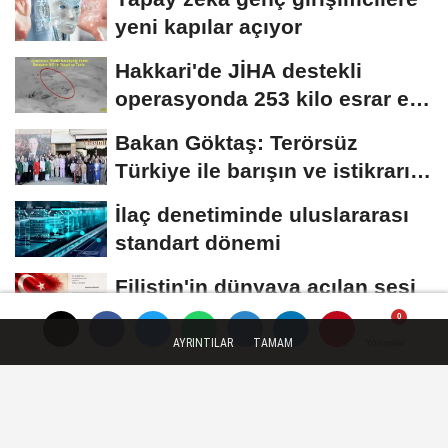
yeni kapılar açıyor
Hakkari'de JİHA destekli
operasyonda 253 kilo esrar ele
geçirildi
Bakan Göktaş: Terörsüz
Türkiye ile barışın ve istikrarın
güçlendiği...
İlaç denetiminde uluslararası
standart dönemi
Filistin'in dünyaya açılan sesi
olmaya devam edeceğiz
AYRINTILAR
TAMAM
Yorumlar
Yorumlar
Künye
İletişim
Çerez Politikası
Gizlilik İlkeleri