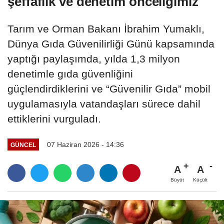
şeffaflık ve denetim önceliğimiz
Tarım ve Orman Bakanı İbrahim Yumaklı,
Dünya Gıda Güvenilirliği Günü kapsamında
yaptığı paylaşımda, yılda 1,3 milyon
denetimle gıda güvenliğini
güçlendirdiklerini ve “Güvenilir Gıda” mobil
uygulamasıyla vatandaşları sürece dahil
ettiklerini vurguladı.
07 Haziran 2026 - 14:36
GÜNCEL
A
A
Büyüt
Küçült