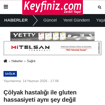
HABERLER
Güncel
Yerel Gündem
Yaş
Haberler
Sağlık
SAĞLIK
Yayınlanma: 14 Haziran 2026 - 17:06
Çölyak hastalığı ile gluten
hassasiyeti aynı şey değil