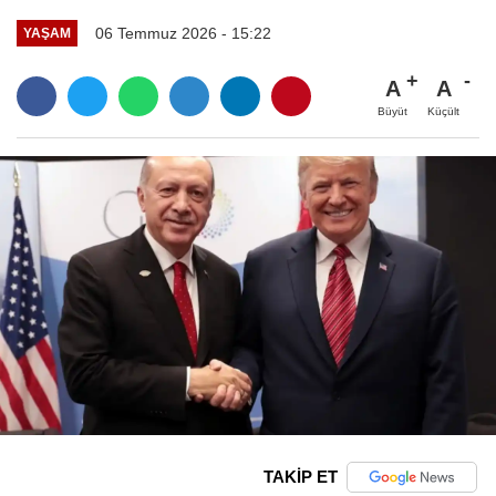
06 Temmuz 2026 - 15:22
YAŞAM
A
A
Büyüt
Küçült
TAKİP ET