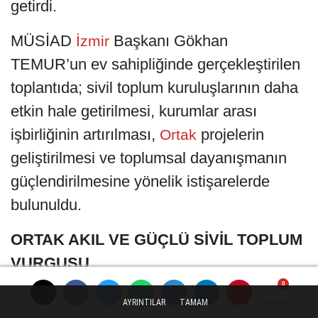
getirdi.
MÜSİAD
Başkanı Gökhan
İzmir
TEMUR’un ev sahipliğinde gerçekleştirilen
toplantıda; sivil toplum kuruluşlarının daha
etkin hale getirilmesi, kurumlar arası
işbirliğinin artırılması,
projelerin
Ortak
geliştirilmesi ve toplumsal dayanışmanın
güçlendirilmesine yönelik istişarelerde
bulunuldu.
ORTAK AKIL VE GÜÇLÜ SİVİL TOPLUM
VURGUSU
Programın açılışında konuşan MÜSİAD
AYRINTILAR
TAMAM
Yorumlar
Yorumlar
Yorumlar
Yorumlar