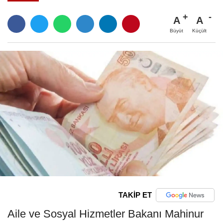
A
A
Büyüt
Küçült
TAKİP ET
Aile ve Sosyal Hizmetler Bakanı Mahinur