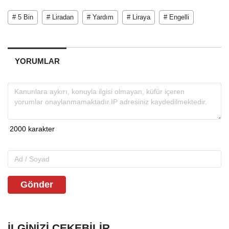
# 5 Bin
# Liradan
# Yardım
# Liraya
# Engelli
YORUMLAR
Gönder
İLGINIZI ÇEKEBILIR