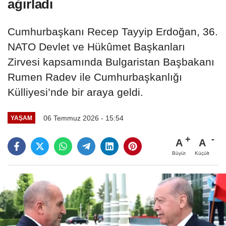
ağırladı
Cumhurbaşkanı Recep Tayyip Erdoğan, 36.
NATO Devlet ve Hükûmet Başkanları
Zirvesi kapsamında Bulgaristan Başbakanı
Rumen Radev ile Cumhurbaşkanlığı
Külliyesi’nde bir araya geldi.
06 Temmuz 2026 - 15:54
YAŞAM
A
A
Büyüt
Küçült