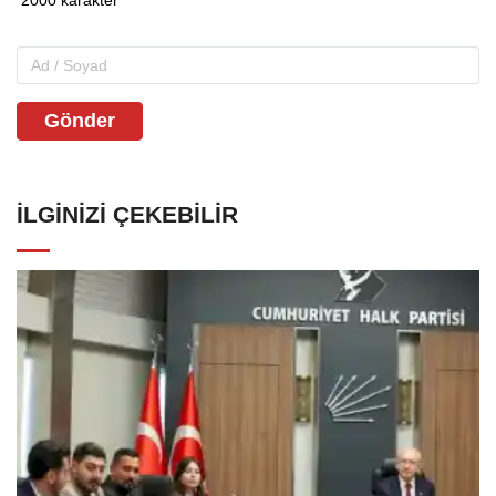
Gönder
İLGINIZI ÇEKEBILIR