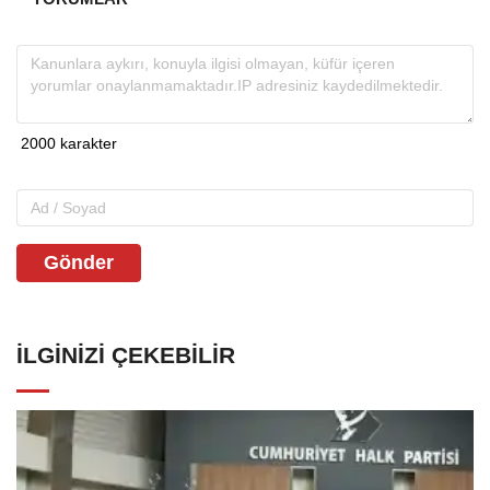
Gönder
İLGINIZI ÇEKEBILIR