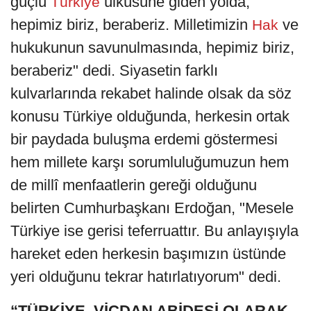
güçlü
ülküsüne giden yolda,
Türkiye
hepimiz biriz, beraberiz. Milletimizin
ve
Hak
hukukunun savunulmasında, hepimiz biriz,
beraberiz" dedi. Siyasetin farklı
kulvarlarında rekabet halinde olsak da söz
konusu Türkiye olduğunda, herkesin ortak
bir paydada buluşma erdemi göstermesi
hem millete karşı sorumluluğumuzun hem
de millî menfaatlerin gereği olduğunu
belirten Cumhurbaşkanı Erdoğan, "Mesele
Türkiye ise gerisi teferruattır. Bu anlayışıyla
hareket eden herkesin başımızın üstünde
yeri olduğunu tekrar hatırlatıyorum" dedi.
“TÜRKİYE, VİCDAN ABİDESİ OLARAK