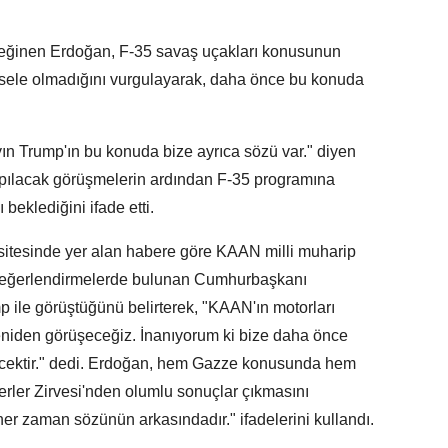
değinen Erdoğan, F-35 savaş uçakları konusunun
esele olmadığını vurgulayarak, daha önce bu konuda
ın Trump'ın bu konuda bize ayrıca sözü var." diyen
ılacak görüşmelerin ardından F-35 programına
beklediğini ifade etti.
t sitesinde yer alan habere göre KAAN milli muharip
e değerlendirmelerde bulunan Cumhurbaşkanı
ile görüştüğünü belirterek, "KAAN'ın motorları
eniden görüşeceğiz. İnanıyorum ki bize daha önce
ecektir." dedi. Erdoğan, hem Gazze konusunda hem
rler Zirvesi'nden olumlu sonuçlar çıkmasını
her zaman sözünün arkasındadır." ifadelerini kullandı.