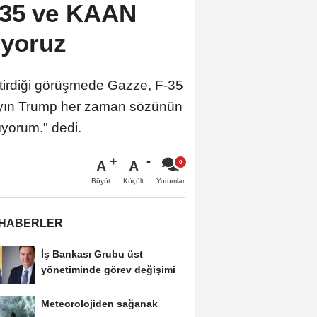
-35 ve KAAN
iyoruz
irdiği görüşmede Gazze, F-35
"Sayın Trump her zaman sözünün
ıyorum." dedi.
A
A
Büyüt
Küçült
Yorumlar
 HABERLER
İş Bankası Grubu üst
yönetiminde görev değişimi
Meteorolojiden sağanak