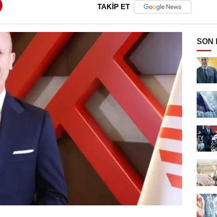
TAKİP ET
SON