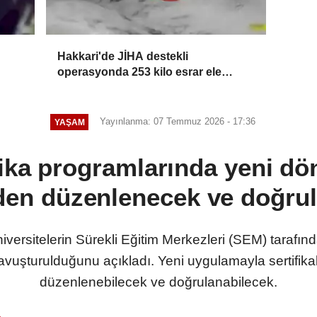
Hakkari'de JİHA destekli
operasyonda 253 kilo esrar ele
geçirildi
Yayınlanma: 07 Temmuz 2026 - 17:36
YAŞAM
ika programlarında yeni dö
den düzenlenecek ve doğru
ersitelerin Sürekli Eğitim Merkezleri (SEM) tarafından
kavuşturulduğunu açıkladı. Yeni uygulamayla sertifik
düzenlenebilecek ve doğrulanabilecek.