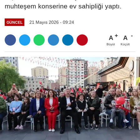
muhteşem konserine ev sahipliği yaptı.
21 Mayıs 2026 - 09:24
GÜNCEL
A
A
Büyüt
Küçült