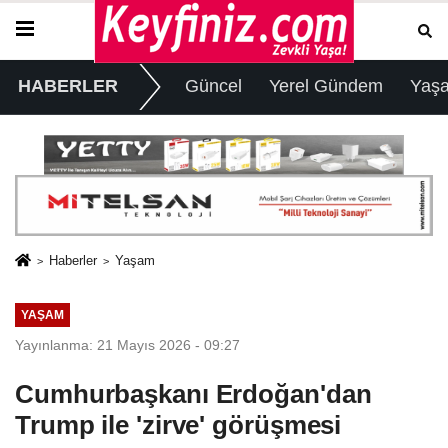
HABERLER
Güncel
Yerel Gündem
Yaş
Haberler
Yaşam
YAŞAM
Yayınlanma: 21 Mayıs 2026 - 09:27
Cumhurbaşkanı Erdoğan'dan
Trump ile 'zirve' görüşmesi