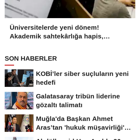
Üniversitelerde yeni dönem!
Akademik sahtekârlığa hapis,
öğrencilere dönüş yolu
SON HABERLER
KOBİ’ler siber suçluların yeni
hedefi
Galatasaray tribün liderine
gözaltı talimatı
Muğla'da Başkan Ahmet
Aras’tan 'hukuk müşavirliği'
açıklaması