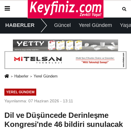
HABERLER
Güncel
Yerel Gündem
Yaş
Haberler
Yerel Gündem
YEREL GÜNDEM
Yayınlanma: 07 Haziran 2026 - 13:11
Dil ve Düşüncede Derinleşme
Kongresi'nde 46 bildiri sunulacak