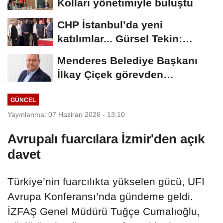
Kolları yönetimiyle buluştu
CHP İstanbul’da yeni
katılımlar... Gürsel Tekin:
Birlikte başaracağız
Menderes Belediye Başkanı
İlkay Çiçek görevden
uzaklaştırıldı
GÜNCEL
Yayınlanma: 07 Haziran 2026 - 13:10
Avrupalı fuarcılara İzmir'den açık
davet
Türkiye’nin fuarcılıkta yükselen gücü, UFI
Avrupa Konferansı’nda gündeme geldi.
İZFAŞ Genel Müdürü Tuğçe Cumalıoğlu,