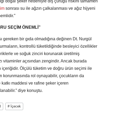
diği doğal şeker nedeniyle diş çürüğü riskini tamamen
tim
sonrası su ile ağzın çalkalanması ve ağız hijyeni
emlidir.”
RU SEÇİM ÖNEMLİ”
gereken bir gıda olmadığına değinen Dt. Nurgül
rmaların, kontrollü tüketildiğinde besleyici özellikler
eriklerle ve soğuk zinciri korunarak üretilmiş
ı vitaminler açısından zengindir. Ancak burada
içeriğidir. Ölçülü tüketim ve doğru ürün seçimi ile
n korunmasında rol oynayabilir, çocukların da
e katkı maddesi ve rafine şeker içeren
anabilir.” diye konuştu.
l
# İçecek