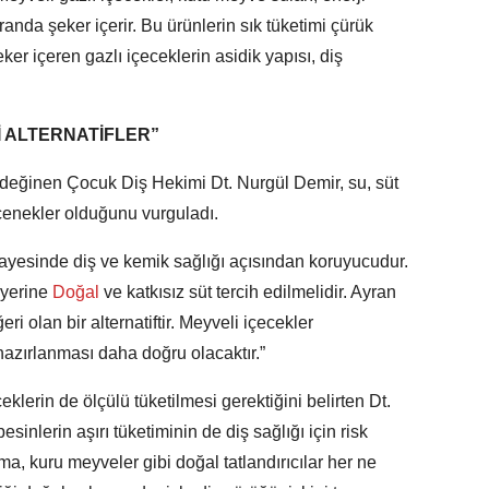
anda şeker içerir. Bu ürünlerin sık tüketimi çürük
 şeker içeren gazlı içeceklerin asidik yapısı, diş
İ ALTERNATİFLER”
e değinen Çocuk Diş Hekimi Dt. Nurgül Demir, su, süt
çenekler olduğunu vurguladı.
 sayesinde diş ve kemik sağlığı açısından koruyucudur.
 yerine
Doğal
ve katkısız süt tercih edilmelidir. Ayran
i olan bir alternatiftir. Meyveli içecekler
hazırlanması daha doğru olacaktır.”
eklerin de ölçülü tüketilmesi gerektiğini belirten Dt.
inlerin aşırı tüketiminin de diş sağlığı için risk
rma, kuru meyveler gibi doğal tatlandırıcılar her ne