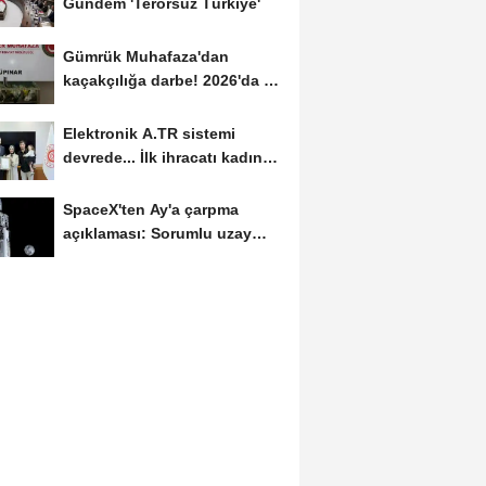
Gündem 'Terörsüz Türkiye'
Gümrük Muhafaza'dan
kaçakçılığa darbe! 2026'da 58
bin 519 canlı...
Elektronik A.TR sistemi
devrede... İlk ihracatı kadın
girişimci gerçekleştirdi
SpaceX'ten Ay'a çarpma
açıklaması: Sorumlu uzay
operasyonları için...