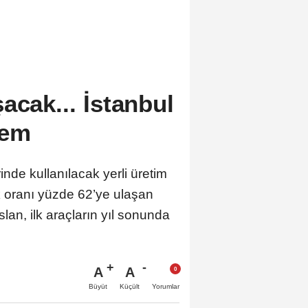
acak... İstanbul
tem
inde kullanılacak yerli üretim
ik oranı yüzde 62’ye ulaşan
lan, ilk araçların yıl sonunda
A
A
Büyüt
Küçült
Yorumlar