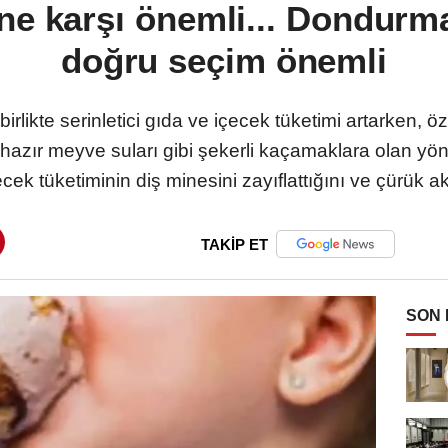
ine karşı önemli... Dondurma
doğru seçim önemli
irlikte serinletici gıda ve içecek tüketimi artarken, ö
 hazır meyve suları gibi şekerli kaçamaklara olan yö
ecek tüketiminin diş minesini zayıflattığını ve çürük aktiv
TAKİP ET
SON