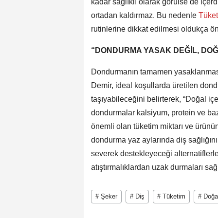
kadar sağlıklı olarak görülse de içer
ortadan kaldırmaz. Bu nedenle
Tüke
rutinlerine dikkat edilmesi oldukça ön
“DONDURMA YASAK DEĞİL, DOĞ
Dondurmanın tamamen yasaklanması 
Demir, ideal koşullarda üretilen dondu
taşıyabileceğini belirterek, “Doğal iç
dondurmalar kalsiyum, protein ve baz
önemli olan tüketim miktarı ve ürünün 
dondurma yaz aylarında diş sağlığını
severek destekleyeceği alternatiflerl
atıştırmalıklardan uzak durmaları sağl
# Şeker
# Diş
# Tüketim
# Doğa