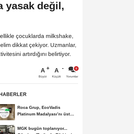
 yasak değil,
zellikle çocuklarda milkshake,
nelim dikkat çekiyor. Uzmanlar,
itesini artırdığını belirtiyor.
A
A
Büyüt
Küçült
Yorumlar
 HABERLER
Roca Grup, EcoVadis
Platinum Madalyası’nı üst
üste ikinci kez kazandı
MGK bugün toplanıyor...