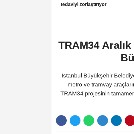
tedaviyi zorlaştırıyor
TRAM34 Aralık a
Bü
İstanbul Büyükşehir Belediye 
metro ve tramvay araçların
TRAM34 projesinin tamamen İBB