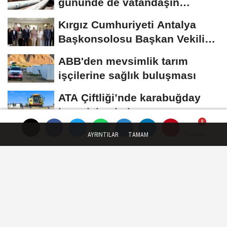
gününde de vatandaşın
yanında
Kırgız Cumhuriyeti Antalya
Başkonsolosu Başkan Vekili
Özdemir’i...
ABB'den mevsimlik tarım
işçilerine sağlık buluşması
ATA Çiftliği’nde karabuğday
hasadı başladı
AYRINTILAR
TAMAM
Yorumlar
Yorumlar
Yorumlar
GÜNCEL
Yayınlanma: 06 Temmuz 2026 - 09:08
Yalova'da eski su kuyusuna düşen
köpeği AFAD kurtardı
Yalova'nın Çınarcık ilçesinde ormanlık