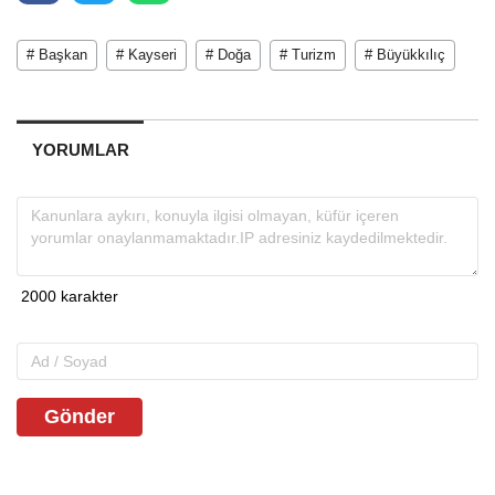
# Başkan
# Kayseri
# Doğa
# Turizm
# Büyükkılıç
YORUMLAR
Gönder