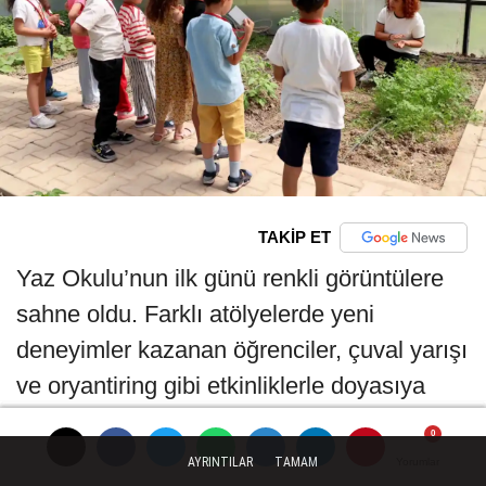
TAKİP ET
Yaz Okulu’nun ilk günü renkli görüntülere
sahne oldu. Farklı atölyelerde yeni
deneyimler kazanan öğrenciler, çuval yarışı
ve oryantiring gibi etkinliklerle doyasıya
eğlendi. Doğayla iç içe geçen ilk ders
gününde çocuklar hem öğrendi hem de
AYRINTILAR
TAMAM
Yorumlar
Yorumlar
Yorumlar
Yorumlar