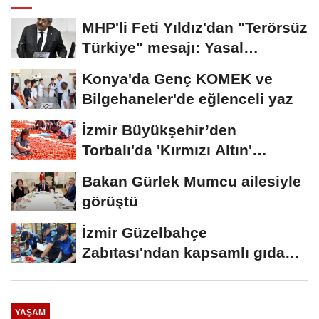
MHP'li Feti Yıldız'dan "Terörsüz
Türkiye" mesajı: Yasal
düzenlemeler...
Konya'da Genç KOMEK ve
Bilgehaneler'de eğlenceli yaz
İzmir Büyükşehir’den
Torbalı'da 'Kırmızı Altın'
mesaisi
Bakan Gürlek Mumcu ailesiyle
görüştü
İzmir Güzelbahçe
Zabıtası'ndan kapsamlı gıda
denetimi
YAŞAM