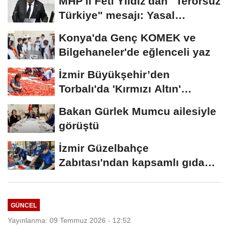
MHP'li Feti Yıldız'dan "Terörsüz
Türkiye" mesajı: Yasal
düzenlemeler...
Konya'da Genç KOMEK ve
Bilgehaneler'de eğlenceli yaz
İzmir Büyükşehir’den
Torbalı'da 'Kırmızı Altın'
mesaisi
Bakan Gürlek Mumcu ailesiyle
görüştü
İzmir Güzelbahçe
Zabıtası'ndan kapsamlı gıda
denetimi
GÜNCEL
Yayınlanma: 09 Temmuz 2026 - 12:52