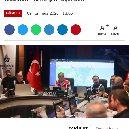
09 Temmuz 2026 - 13:06
GÜNCEL
A
A
Büyüt
Küçült
TAKİP ET