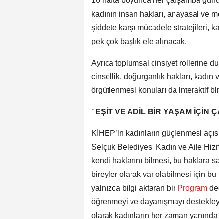
16 hafta boyunca her çarşamba günü
kadının insan hakları, anayasal ve med
şiddete karşı mücadele stratejileri, ka
pek çok başlık ele alınacak.
Ayrıca toplumsal cinsiyet rollerine du
cinsellik, doğurganlık hakları, kadın 
örgütlenmesi konuları da interaktif b
“EŞİT VE ADİL BİR YAŞAM İÇİN
KİHEP’in kadınların güçlenmesi açıs
Selçuk Belediyesi Kadın ve Aile Hiz
kendi haklarını bilmesi, bu haklara 
bireyler olarak var olabilmesi için b
yalnızca bilgi aktaran bir
Program
de
öğrenmeyi ve dayanışmayı destekleye
olarak kadınların her zaman yanında 