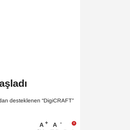
aşladı
ından desteklenen “DigiCRAFT”
A
A