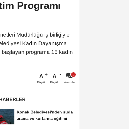
itim Programı
tleri Müdürlüğü iş birliğiyle
Belediyesi Kadın Dayanışma
yla başlayan programa 15 kadın
A
A
Büyüt
Küçült
Yorumlar
 HABERLER
Konak Belediyesi'nden suda
arama ve kurtarma eğitimi