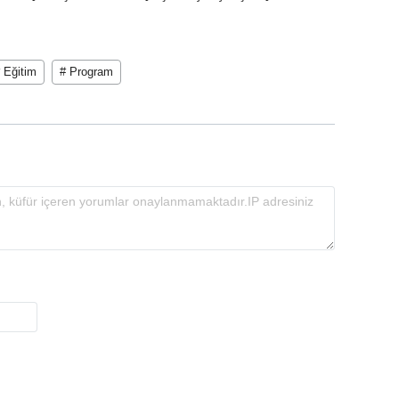
 Eğitim
# Program