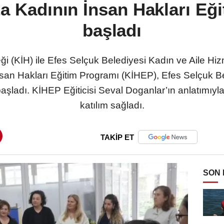
ta Kadının İnsan Hakları Eğ
başladı
i (KİH) ile Efes Selçuk Belediyesi Kadın ve Aile Hizme
İnsan Hakları Eğitim Programı (KİHEP), Efes Selçuk 
 başladı. KİHEP Eğiticisi Seval Doganlar’ın anlatımı
katılım sağladı.
TAKİP ET
SON