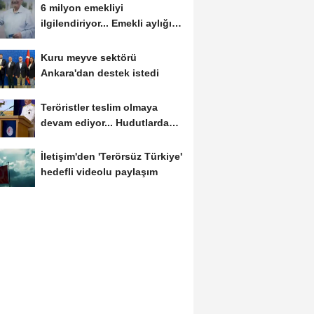
6 milyon emekliyi
ilgilendiriyor... Emekli aylığı
fark ödemeleri 7...
Kuru meyve sektörü
Ankara'dan destek istedi
Teröristler teslim olmaya
devam ediyor... Hudutlarda
490 kişi yakalandı
İletişim'den 'Terörsüz Türkiye'
hedefli videolu paylaşım