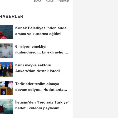
Büyüt
Küçült
Yorumlar
 HABERLER
Konak Belediyesi'nden suda
arama ve kurtarma eğitimi
6 milyon emekliyi
ilgilendiriyor... Emekli aylığı
fark ödemeleri 7...
Kuru meyve sektörü
Ankara'dan destek istedi
Teröristler teslim olmaya
devam ediyor... Hudutlarda
490 kişi yakalandı
İletişim'den 'Terörsüz Türkiye'
hedefli videolu paylaşım