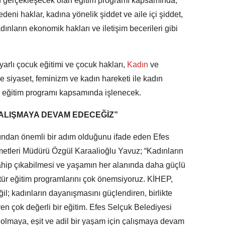
 gerçekleşecek olan eğitim programı kapsamında;
eni haklar, kadına yönelik şiddet ve aile içi şiddet,
dınların ekonomik hakları ve iletişim becerileri gibi
yarlı çocuk eğitimi ve çocuk hakları,
Kadın
ve
ve siyaset, feminizm ve kadın hareketi ile kadın
ir eğitim programı kapsamında işlenecek.
 ÇALIŞMAYA DEVAM EDECEĞİZ”
ından önemli bir adım olduğunu ifade eden Efes
metleri Müdürü Özgül Karaalioğlu Yavuz; “Kadınların
sahip çıkabilmesi ve yaşamın her alanında daha güçlü
u tür eğitim programlarını çok önemsiyoruz. KİHEP,
ğil; kadınların dayanışmasını güçlendiren, birlikte
n çok değerli bir eğitim. Efes Selçuk Belediyesi
olmaya, eşit ve adil bir yaşam için çalışmaya devam