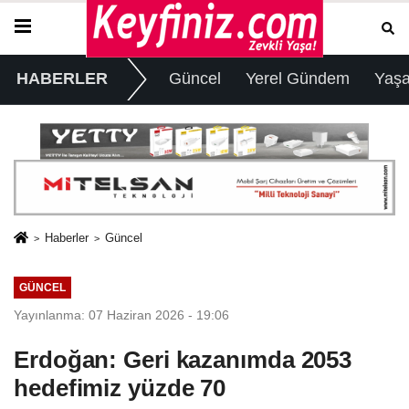
HABERLER
Güncel
Yerel Gündem
Yaş
Haberler
Güncel
GÜNCEL
Yayınlanma: 07 Haziran 2026 - 19:06
Erdoğan: Geri kazanımda 2053
hedefimiz yüzde 70