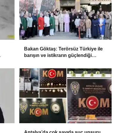
Bakan Göktaş: Terörsüz Türkiye ile
barışın ve istikrarın güçlendiği
gelecek hedefliyoruz
Antalya’da çok sayıda suç unsuru