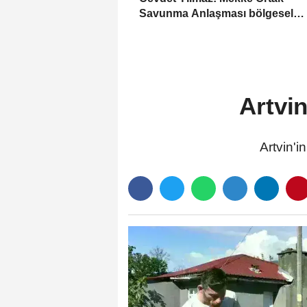
Savunma Anlaşması bölgesel
güvenliğe katkı sağlayacak
Artvi
Artvin'i