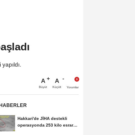
aşladı
 yapıldı.
A
A
Büyüt
Küçült
Yorumlar
 HABERLER
Hakkari'de JİHA destekli
operasyonda 253 kilo esrar
ele geçirildi