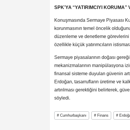
SPK’YA “YATIRIMCIYI KORUMA”
Konuşmasında Sermaye Piyasası Kurul
korunmasının temel öncelik olduğu
düzenleme ve denetleme görevlerini ek
özellikle küçük yatırımcıların istisma
Sermaye piyasalarının doğası gereği
mekanizmalarının manipülasyona izi
finansal sisteme duyulan güvenin ar
Erdoğan, tasarrufların üretime ve kal
artırılması gerektiğini belirterek, güv
söyledi.
# Cumhurbaşkanı
# Finans
# Erdoğ