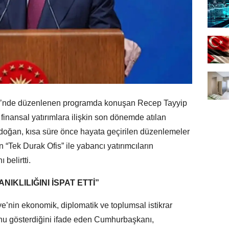
i’nde düzenlenen programda konuşan Recep Tayyip
finansal yatırımlara ilişkin son dönemde atılan
doğan, kısa süre önce hayata geçirilen düzenlemeler
 “Tek Durak Ofis” ile yabancı yatırımcıların
 belirtti.
IKLILIĞINI İSPAT ETTİ”
’nin ekonomik, diplomatik ve toplumsal istikrar
nu gösterdiğini ifade eden Cumhurbaşkanı,