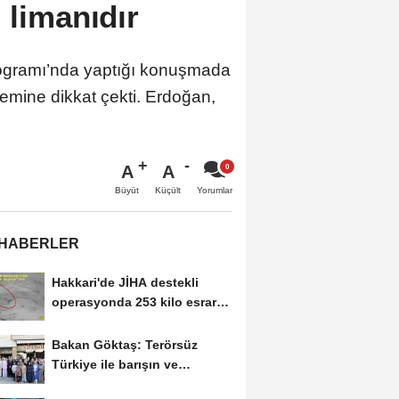
 limanıdır
ogramı’nda yaptığı konuşmada
emine dikkat çekti. Erdoğan,
A
A
Büyüt
Küçült
Yorumlar
 HABERLER
Hakkari'de JİHA destekli
operasyonda 253 kilo esrar
ele geçirildi
Bakan Göktaş: Terörsüz
Türkiye ile barışın ve
istikrarın güçlendiği...