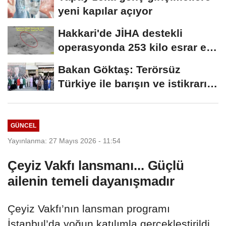
yeni kapılar açıyor
Hakkari'de JİHA destekli
operasyonda 253 kilo esrar ele
geçirildi
Bakan Göktaş: Terörsüz
Türkiye ile barışın ve istikrarın
güçlendiği...
GÜNCEL
Yayınlanma: 27 Mayıs 2026 - 11:54
Çeyiz Vakfı lansmanı... Güçlü
ailenin temeli dayanışmadır
Çeyiz Vakfı’nın lansman programı
İstanbul’da yoğun katılımla gerçekleştirildi.