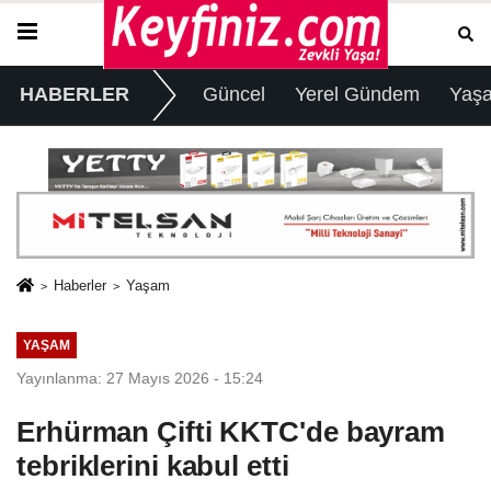
HABERLER
Güncel
Yerel Gündem
Yaş
Haberler
Yaşam
YAŞAM
Yayınlanma: 27 Mayıs 2026 - 15:24
Erhürman Çifti KKTC'de bayram
tebriklerini kabul etti