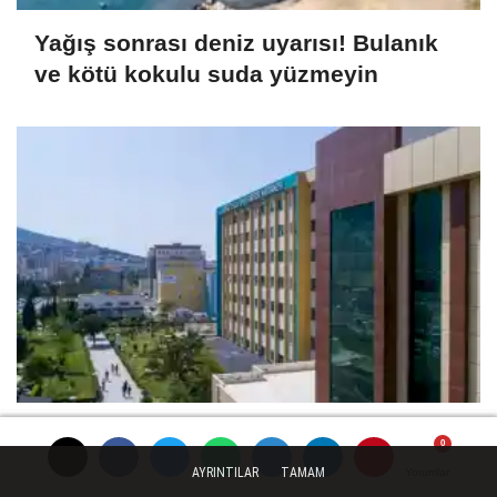
Yağış sonrası deniz uyarısı! Bulanık
ve kötü kokulu suda yüzmeyin
Dokuz Eylül nitelikli hekim kadrosunu
güçlendirdi
AYRINTILAR
TAMAM
Yorumlar
Yorumlar
Yorumlar
Yorumlar