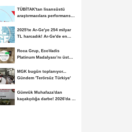
TÜBİTAK'tan lisansüstü
araştırmacılara performans
bursu çağrısı
2025'te Ar-Ge'ye 254 milyar
TL harcadık! Ar-Ge'de en
büyük pay üniversitelere
Roca Grup, EcoVadis
Platinum Madalyası’nı üst
üste ikinci kez kazandı
MGK bugün toplanıyor...
Gündem 'Terörsüz Türkiye'
Gümrük Muhafaza'dan
kaçakçılığa darbe! 2026'da 58
bin 519 canlı...