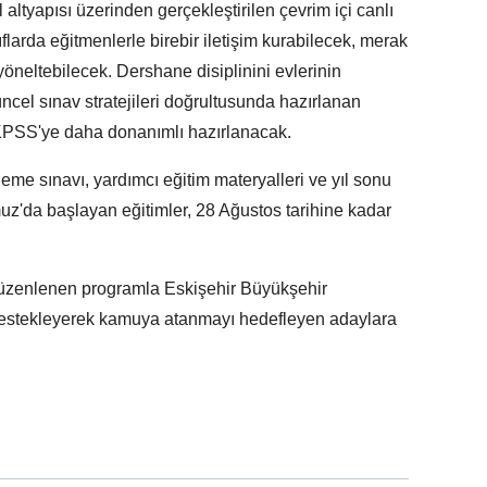
 altyapısı üzerinden gerçekleştirilen çevrim içi canlı
nıflarda eğitmenlerle birebir iletişim kurabilecek, merak
yöneltebilecek. Dershane disiplinini evlerinin
ncel sınav stratejileri doğrultusunda hazırlanan
KPSS'ye daha donanımlı hazırlanacak.
e sınavı, yardımcı eğitim materyalleri ve yıl sonu
z'da başlayan eğitimler, 28 Ağustos tarihine kadar
k düzenlenen programla Eskişehir Büyükşehir
ni destekleyerek kamuya atanmayı hedefleyen adaylara