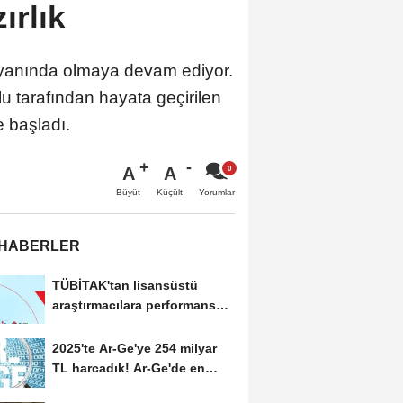
ırlık
 yanında olmaya devam ediyor.
u tarafından hayata geçirilen
e başladı.
A
A
Büyüt
Küçült
Yorumlar
 HABERLER
TÜBİTAK'tan lisansüstü
araştırmacılara performans
bursu çağrısı
2025'te Ar-Ge'ye 254 milyar
TL harcadık! Ar-Ge'de en
büyük pay üniversitelere