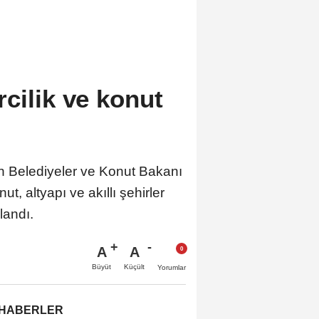
cilik ve konut
an Belediyeler ve Konut Bakanı
, altyapı ve akıllı şehirler
landı.
A
A
Büyüt
Küçült
Yorumlar
 HABERLER