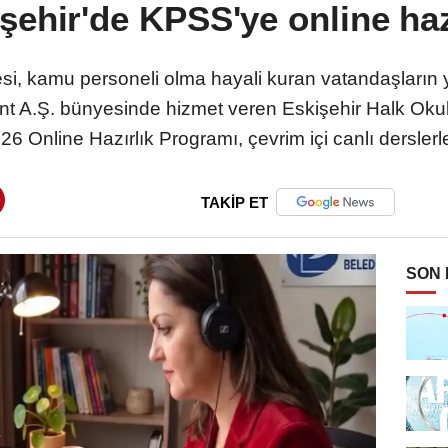
şehir'de KPSS'ye online haz
esi, kamu personeli olma hayali kuran vatandaşların
t A.Ş. bünyesinde hizmet veren Eskişehir Halk Okul
 Online Hazırlık Programı, çevrim içi canlı derslerl
TAKİP ET
SON