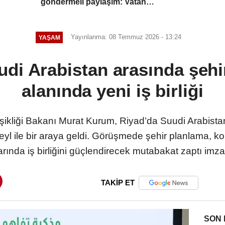
göndermeli paylaşım: Vatan
hainliğine devam ediyor hâlâ
Yayınlanma: 08 Temmuz 2026 - 13:24
YAŞAM
udi Arabistan arasında şehir
alanında yeni iş birliği
ğişikliği Bakanı Murat Kurum, Riyad’da Suudi Arabist
l ile bir araya geldi. Görüşmede şehir planlama, konut
arında iş birliğini güçlendirecek mutabakat zaptı imza
TAKİP ET
SON