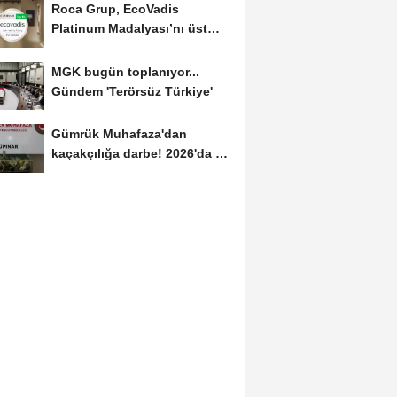
Roca Grup, EcoVadis
Platinum Madalyası’nı üst
üste ikinci kez kazandı
MGK bugün toplanıyor...
Gündem 'Terörsüz Türkiye'
Gümrük Muhafaza'dan
kaçakçılığa darbe! 2026'da 58
bin 519 canlı...