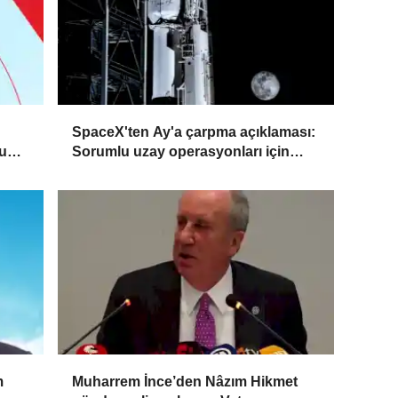
SpaceX'ten Ay'a çarpma açıklaması:
su
Sorumlu uzay operasyonları için
çalışıyoruz
m
Muharrem İnce’den Nâzım Hikmet