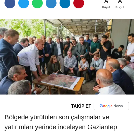
A
A
Büyüt
Küçült
TAKİP ET
Bölgede yürütülen son çalışmalar ve
yatırımları yerinde inceleyen Gaziantep