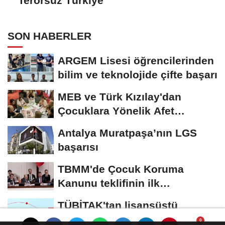
'Terörsüz Türkiye'
SON HABERLER
ARGEM Lisesi öğrencilerinden
bilim ve teknolojide çifte başarı
MEB ve Türk Kızılay'dan
Çocuklara Yönelik Afet
Farkındalık Çalıştayı
Antalya Muratpaşa’nın LGS
başarısı
TBMM'de Çocuk Koruma
Kanunu teklifinin ilk
görüşmeleri tamamlandı
TÜBİTAK'tan lisansüstü
araştırmacılara performans