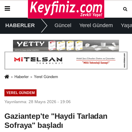
HABERLER
Güncel
Yerel Gündem
Yaş
Haberler
Yerel Gündem
YEREL GÜNDEM
Yayınlanma: 28 Mayıs 2026 - 19:06
Gaziantep'te "Haydi Tarladan
Sofraya" başladı