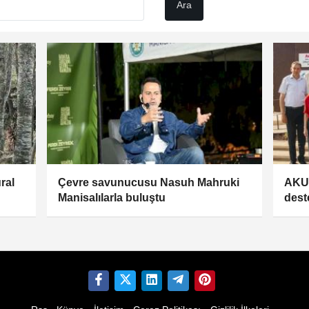
ral
Çevre savunucusu Nasuh Mahruki
AKUT
Manisalılarla buluştu
dest