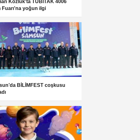
an Kozluk'ta TÜBİTAK 4006
m Fuarı'na yoğun ilgi
sun’da BİLİMFEST coşkusu
adı