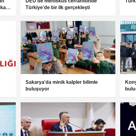
an
DEÜ’de menisküs cerrahisinde
Türk
ika
Türkiye’de bir ilk gerçekleşti
Sakarya'da minik kalpler bilimle
Kony
buluşuyor
bulu