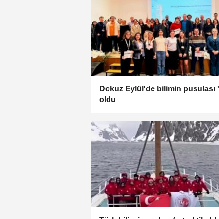
Dokuz Eylül'de bilimin pusulası '
oldu