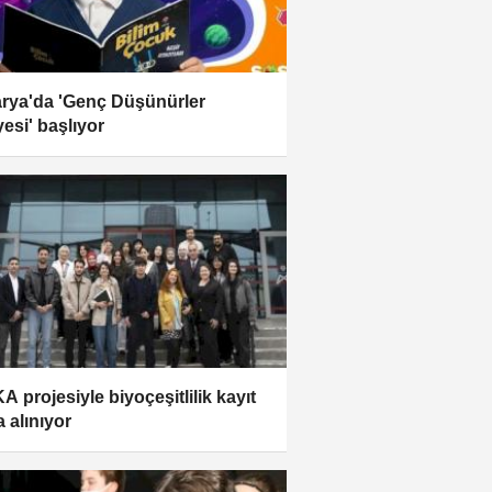
rya'da 'Genç Düşünürler
yesi' başlıyor
A projesiyle biyoçeşitlilik kayıt
a alınıyor