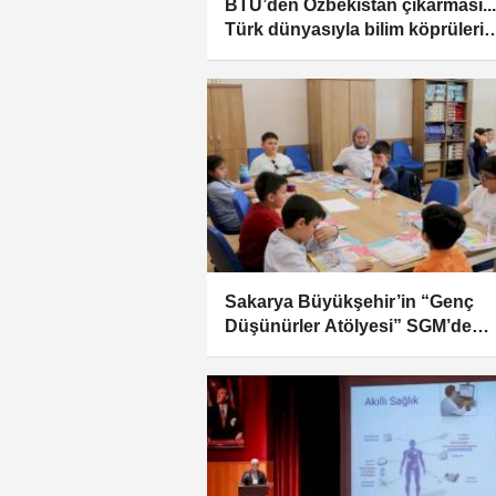
BTÜ’den Özbekistan çıkarması...
Türk dünyasıyla bilim köprüleri
güçleniyor
Sakarya Büyükşehir’in “Genç
Düşünürler Atölyesi” SGM’de
başladı