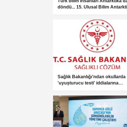
Türk bilim insanları Antarktika'd
döndü... 15. Ulusal Bilim Antarkt
Seferi tamamlandı
Sağlık Bakanlığı'ndan okullarda
'uyuşturucu testi' iddialarına
yalanlama