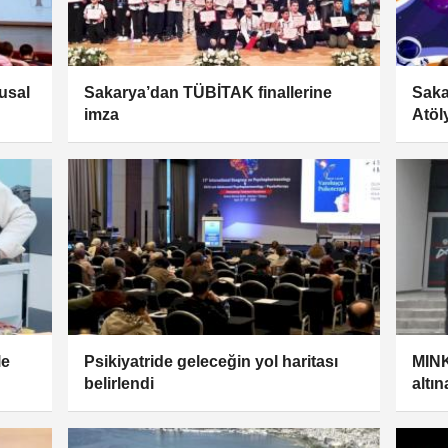
lusal
Sakarya’dan TÜBİTAK finallerine
Saka
imza
Atöl
le
Psikiyatride geleceğin yol haritası
MINK
belirlendi
altın