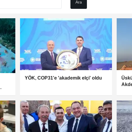
YÖK, COP31'e 'akademik elçi' oldu
Üskü
Akde