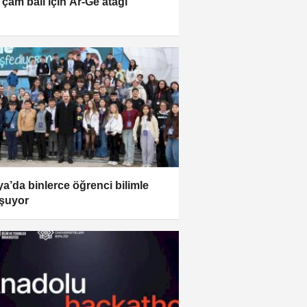
 çam balı için Ar-Ge atağı
a’da binlerce öğrenci bilimle
şuyor