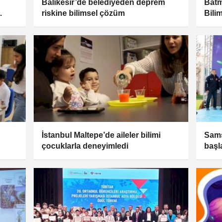
Balıkesir’de belediyeden deprem
Batm
riskine bilimsel çözüm
Bili
İstanbul Maltepe’de aileler bilimi
Sam
çocuklarla deneyimledi
başl