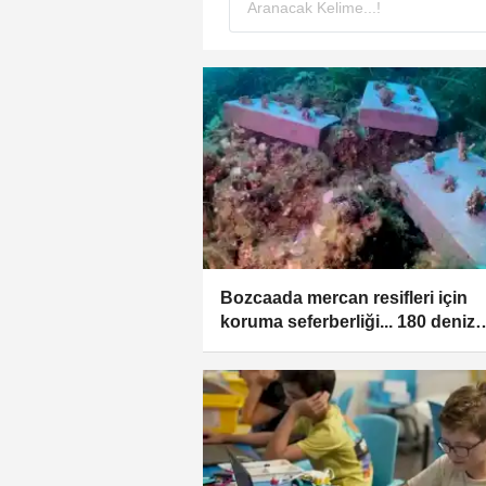
Bozcaada mercan resifleri için
koruma seferberliği... 180 deniz
canlısı türü kayıt altına alındı