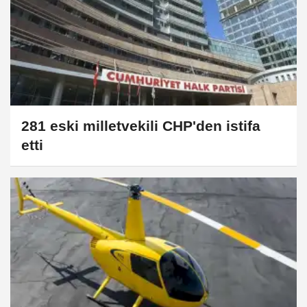
281 eski milletvekili CHP'den istifa
etti