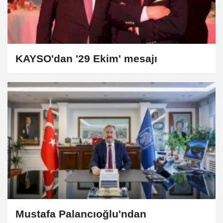
KAYSO'dan '29 Ekim' mesajı
Mustafa Palancıoğlu'ndan