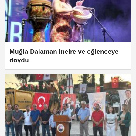
Muğla Dalaman incire ve eğlenceye
doydu