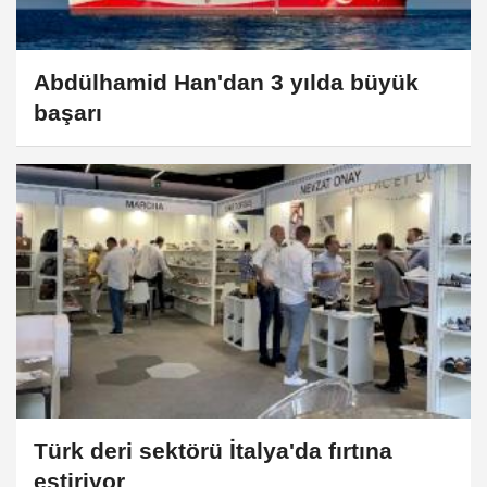
Abdülhamid Han'dan 3 yılda büyük
başarı
Türk deri sektörü İtalya'da fırtına
estiriyor