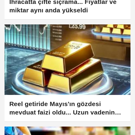
İhracatta çifte sıçrama... Fiyatlar ve
miktar aynı anda yükseldi
Reel getiride Mayıs'ın gözdesi
mevduat faizi oldu... Uzun vadenin
güvenli limanı 'altın'