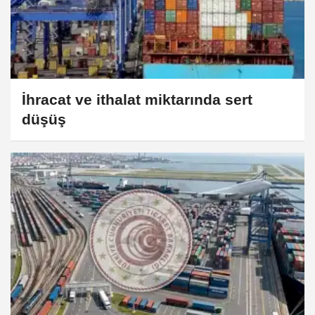
İhracat ve ithalat miktarında sert
düşüş