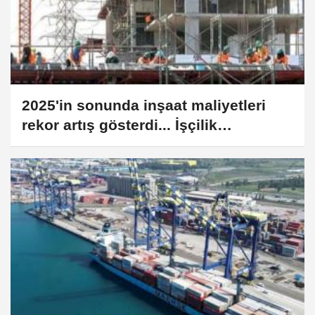
2025'in sonunda inşaat maliyetleri
rekor artış gösterdi... İşçilik
maliyetleri yine zirvede